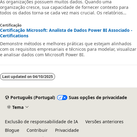
As organizações possuem muitos dados. Quando uma
organização cresce, sua capacidade de fornecer contexto para
todos os dados torna-se cada vez mais crucial. Os relatórios
podem organizar dados de forma significativa. Os aplicativos de
finanças e operações incluem ferramentas de relatório para
Certificação
ajudar você a criar relatórios para suas organizações e relatórios
Certificação Microsoft: Analista de Dados Power BI Associado -
do SSRS (SQL Server Reporting Services), Microsoft Power BI e
Certifications
Microsoft Excel. Você pode usar essas ferramentas de relatório
Demonstre métodos e melhores práticas que estejam alinhados
para visualizar um conjunt
com os requisitos empresariais e técnicos para modelar, visualizar
e analisar dados com Microsoft Power BI.
Last updated on
04/10/2025
Português (Portugal)
Suas opções de privacidade
Tema
Exclusão de responsabilidade de IA
Versões anteriores
Blogue
Contribuir
Privacidade