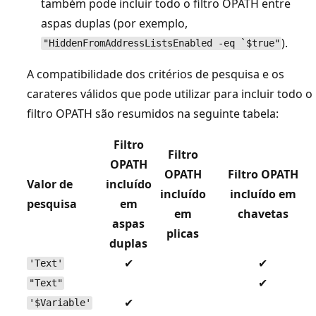
também pode incluir todo o filtro OPATH entre
aspas duplas (por exemplo,
).
"HiddenFromAddressListsEnabled -eq `$true"
A compatibilidade dos critérios de pesquisa e os
carateres válidos que pode utilizar para incluir todo o
filtro OPATH são resumidos na seguinte tabela:
Filtro
Filtro
OPATH
OPATH
Filtro OPATH
Valor de
incluído
incluído
incluído em
pesquisa
em
em
chavetas
aspas
plicas
duplas
✔
✔
'Text'
✔
"Text"
✔
'$Variable'