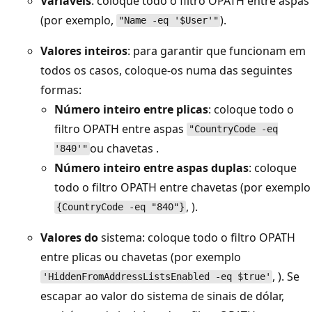
Variáveis
: coloque todo o filtro OPATH entre aspas
(por exemplo,
).
"Name -eq '$User'"
Valores inteiros
: para garantir que funcionam em
todos os casos, coloque-os numa das seguintes
formas:
Número inteiro entre plicas
: coloque todo o
filtro OPATH entre aspas
"CountryCode -eq
ou chavetas .
'840'"
Número inteiro entre aspas duplas
: coloque
todo o filtro OPATH entre chavetas (por exemplo
, ).
{CountryCode -eq "840"}
Valores do
sistema: coloque todo o filtro OPATH
entre plicas ou chavetas (por exemplo
, ). Se
'HiddenFromAddressListsEnabled -eq $true'
escapar ao valor do sistema de sinais de dólar,