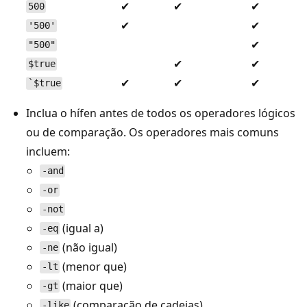
✔
✔
✔
500
✔
✔
'500'
✔
"500"
✔
✔
$true
✔
✔
✔
`$true
Inclua o hífen antes de todos os operadores lógicos
ou de comparação. Os operadores mais comuns
incluem:
-and
-or
-not
(igual a)
-eq
(não igual)
-ne
(menor que)
-lt
(maior que)
-gt
(comparação de cadeias)
-like