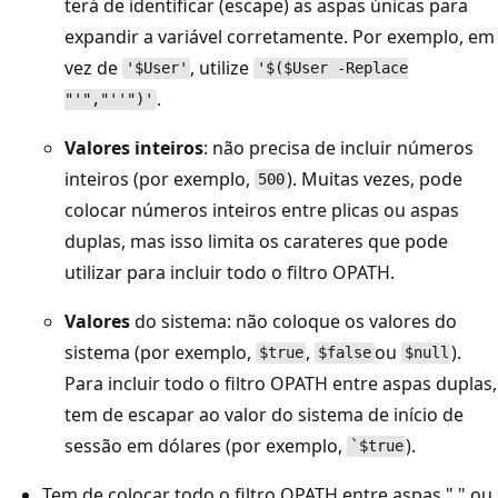
terá de identificar (escape) as aspas únicas para
expandir a variável corretamente. Por exemplo, em
vez de
, utilize
'$User'
'$($User -Replace
.
"'","''")'
Valores inteiros
: não precisa de incluir números
inteiros (por exemplo,
). Muitas vezes, pode
500
colocar números inteiros entre plicas ou aspas
duplas, mas isso limita os carateres que pode
utilizar para incluir todo o filtro OPATH.
Valores
do sistema: não coloque os valores do
sistema (por exemplo,
,
ou
).
$true
$false
$null
Para incluir todo o filtro OPATH entre aspas duplas,
tem de escapar ao valor do sistema de início de
sessão em dólares (por exemplo,
).
`$true
Tem de colocar todo o filtro OPATH entre aspas " " ou