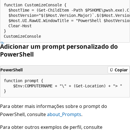
function CustomizeConsole {

  $hostTime = (Get-ChildItem -Path $PSHOME\pwsh.exe).Cr
  $hostVersion="$($Host.Version.Major)`.$($Host.Version
  $Host.UI.RawUI.WindowTitle = "PowerShell $hostVersion
  Clear-Host

}

Adicionar um prompt personalizado do
PowerShell
PowerShell
Copiar
function prompt {

    $Env:COMPUTERNAME + "\" + (Get-Location) + "> "

Para obter mais informações sobre o prompt do
PowerShell, consulte
about_Prompts
.
Para obter outros exemplos de perfil, consulte