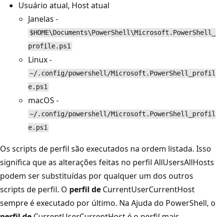
Usuário atual, Host atual
Janelas -
$HOME\Documents\PowerShell\Microsoft.PowerShell_
profile.ps1
Linux -
~/.config/powershell/Microsoft.PowerShell_profil
e.ps1
macOS -
~/.config/powershell/Microsoft.PowerShell_profil
e.ps1
Os scripts de perfil são executados na ordem listada. Isso
significa que as alterações feitas no perfil
AllUsersAllHosts
podem ser substituídas por qualquer um dos outros
scripts de perfil. O
perfil de
CurrentUserCurrentHost
sempre é executado por último. Na Ajuda do PowerShell, o
perfil de
CurrentUserCurrentHost é o perfil mais