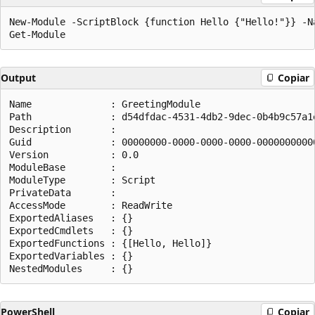
New-Module -ScriptBlock {function Hello {"Hello!"}} -N
Output
Copiar
Name              : GreetingModule

Path              : d54dfdac-4531-4db2-9dec-0b4b9c57a1e
Description       :

Guid              : 00000000-0000-0000-0000-00000000000
Version           : 0.0

ModuleBase        :

ModuleType        : Script

PrivateData       :

AccessMode        : ReadWrite

ExportedAliases   : {}

ExportedCmdlets   : {}

ExportedFunctions : {[Hello, Hello]}

ExportedVariables : {}

PowerShell
Copiar