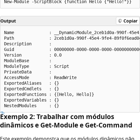
Output
Copiar
Name              : __DynamicModule_2ceb1d0a-990f-45e4-
Path              : 2ceb1d0a-990f-45e4-9fe4-89f0f6ead0e
Description       :

Guid              : 00000000-0000-0000-0000-00000000000
Version           : 0.0

ModuleBase        :

ModuleType        : Script

PrivateData       :

AccessMode        : ReadWrite

ExportedAliases   : {}

ExportedCmdlets   : {}

ExportedFunctions : {[Hello, Hello]}

ExportedVariables : {}

Exemplo 2: Trabalhar com módulos
dinâmicos e Get-Module e Get-Command
Este exemplo demonstra que os módulos dinâmicos não