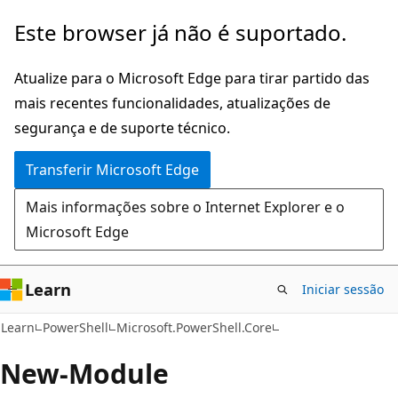
Saltar
Saltar
Este browser já não é suportado.
para
para
o
a
Atualize para o Microsoft Edge para tirar partido das
conteúdo
navegação
mais recentes funcionalidades, atualizações de
principal
na
segurança e de suporte técnico.
página
Transferir Microsoft Edge
Mais informações sobre o Internet Explorer e o
Microsoft Edge
Learn
Iniciar sessão
Learn
PowerShell
Microsoft.PowerShell.Core
New-Module