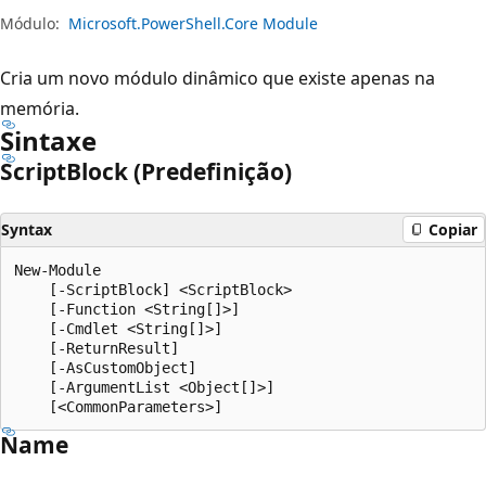
Módulo:
Microsoft.PowerShell.Core Module
Cria um novo módulo dinâmico que existe apenas na
memória.
Sintaxe
Script
Block (Predefinição)
Syntax
Copiar
New-Module

    [-ScriptBlock] <ScriptBlock>

    [-Function <String[]>]

    [-Cmdlet <String[]>]

    [-ReturnResult]

    [-AsCustomObject]

    [-ArgumentList <Object[]>]

Name