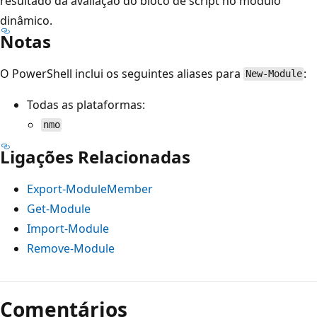
resultado da avaliação do bloco de script no módulo
dinâmico.
Notas
O PowerShell inclui os seguintes aliases para
:
New-Module
Todas as plataformas:
nmo
Ligações Relacionadas
Export-ModuleMember
Get-Module
Import-Module
Remove-Module
Comentários