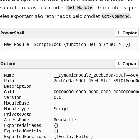
são retornados pelo cmdlet
. Os membros que
Get-Module
eles exportam são retornados pelo cmdlet
.
Get-Command
PowerShell
Copiar
Output
Copiar
Name              : __DynamicModule_2ceb1d0a-990f-45e4-
Path              : 2ceb1d0a-990f-45e4-9fe4-89f0f6ead0e
Description       :

Guid              : 00000000-0000-0000-0000-00000000000
Version           : 0.0

ModuleBase        :

ModuleType        : Script

PrivateData       :

AccessMode        : ReadWrite

ExportedAliases   : {}

ExportedCmdlets   : {}

ExportedFunctions : {[Hello, Hello]}
