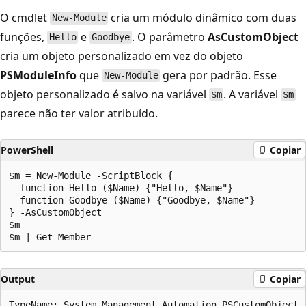
O cmdlet
cria um módulo dinâmico com duas
New-Module
funções,
e
. O parâmetro
AsCustomObject
Hello
Goodbye
cria um objeto personalizado em vez do objeto
PSModuleInfo
que
gera por padrão. Esse
New-Module
objeto personalizado é salvo na variável
. A variável
$m
$m
parece não ter valor atribuído.
PowerShell
Copiar
$m = New-Module -ScriptBlock {

  function Hello ($Name) {"Hello, $Name"}

  function Goodbye ($Name) {"Goodbye, $Name"}

} -AsCustomObject

$m

Output
Copiar
TypeName: System.Management.Automation.PSCustomObject
