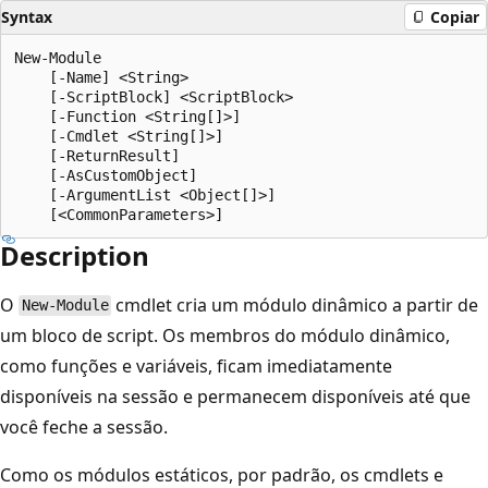
Syntax
Copiar
New-Module

    [-Name] <String>

    [-ScriptBlock] <ScriptBlock>

    [-Function <String[]>]

    [-Cmdlet <String[]>]

    [-ReturnResult]

    [-AsCustomObject]

    [-ArgumentList <Object[]>]

Description
O
cmdlet cria um módulo dinâmico a partir de
New-Module
um bloco de script. Os membros do módulo dinâmico,
como funções e variáveis, ficam imediatamente
disponíveis na sessão e permanecem disponíveis até que
você feche a sessão.
Como os módulos estáticos, por padrão, os cmdlets e