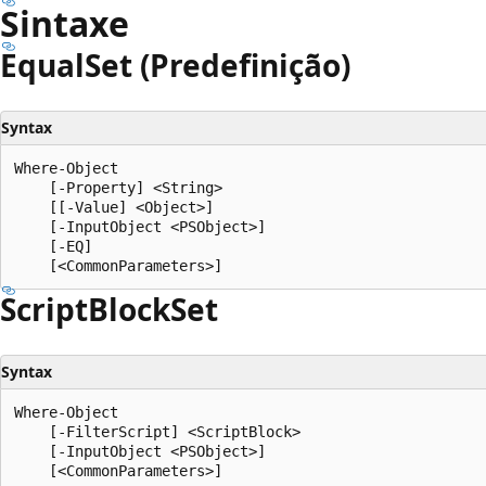
Sintaxe
Equal
Set (Predefinição)
Syntax
Where-Object

    [-Property] <String>

    [[-Value] <Object>]

    [-InputObject <PSObject>]

    [-EQ]

Script
Block
Set
Syntax
Where-Object

    [-FilterScript] <ScriptBlock>

    [-InputObject <PSObject>]
