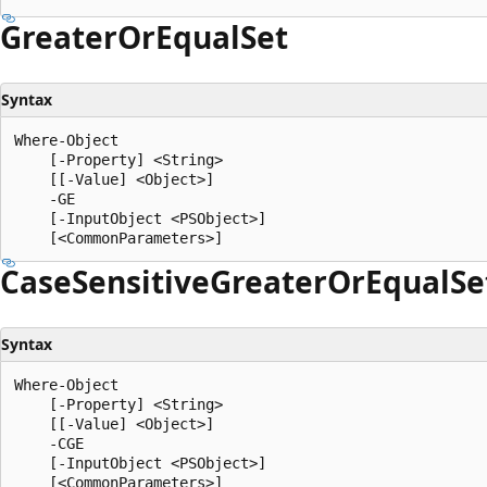
Greater
OrEqual
Set
Syntax
Where-Object

    [-Property] <String>

    [[-Value] <Object>]

    -GE

    [-InputObject <PSObject>]

Case
Sensitive
Greater
OrEqual
Se
Syntax
Where-Object

    [-Property] <String>

    [[-Value] <Object>]

    -CGE

    [-InputObject <PSObject>]
