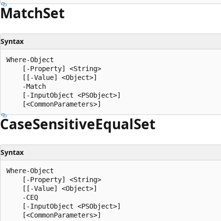
Match
Set
Syntax
Where-Object

    [-Property] <String>

    [[-Value] <Object>]

    -Match

    [-InputObject <PSObject>]

Case
Sensitive
Equal
Set
Syntax
Where-Object

    [-Property] <String>

    [[-Value] <Object>]

    -CEQ

    [-InputObject <PSObject>]
