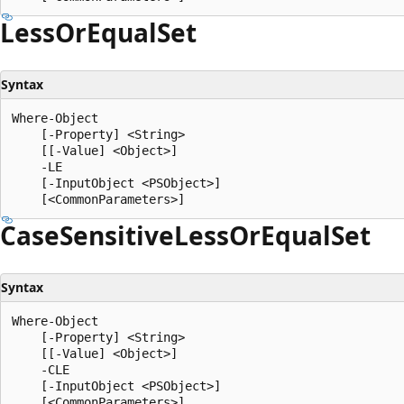
Less
OrEqual
Set
Syntax
Where-Object

    [-Property] <String>

    [[-Value] <Object>]

    -LE

    [-InputObject <PSObject>]

Case
Sensitive
Less
OrEqual
Set
Syntax
Where-Object

    [-Property] <String>

    [[-Value] <Object>]

    -CLE

    [-InputObject <PSObject>]
