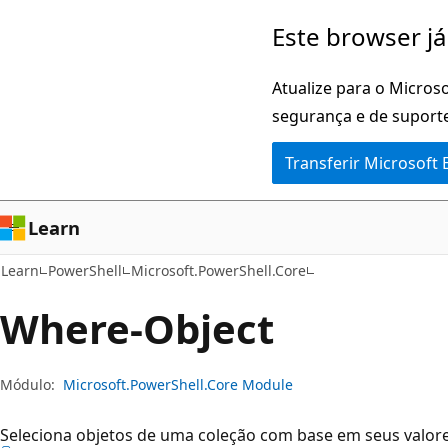
Saltar
Saltar
Este browser já
para
para
o
a
Atualize para o Microso
conteúdo
navegação
segurança e de suporte
principal
na
Transferir Microsoft
página
Learn
Learn
PowerShell
Microsoft.PowerShell.Core
Where-Object
Módulo:
Microsoft.PowerShell.Core Module
Seleciona objetos de uma coleção com base em seus valor