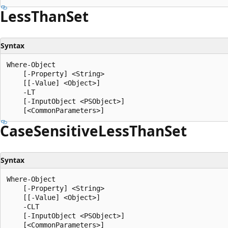
Less
Than
Set
Syntax
Where-Object

    [-Property] <String>

    [[-Value] <Object>]

    -LT

    [-InputObject <PSObject>]

Case
Sensitive
Less
Than
Set
Syntax
Where-Object

    [-Property] <String>

    [[-Value] <Object>]

    -CLT

    [-InputObject <PSObject>]
