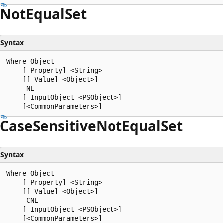
Not
Equal
Set
Syntax
Where-Object

    [-Property] <String>

    [[-Value] <Object>]

    -NE

    [-InputObject <PSObject>]

Case
Sensitive
Not
Equal
Set
Syntax
Where-Object

    [-Property] <String>

    [[-Value] <Object>]

    -CNE

    [-InputObject <PSObject>]
