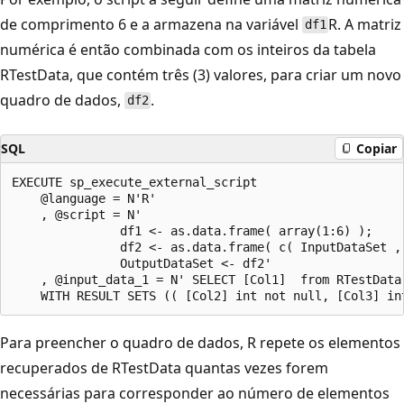
de comprimento 6 e a armazena na variável
R. A matriz
df1
numérica é então combinada com os inteiros da tabela
RTestData, que contém três (3) valores, para criar um novo
quadro de dados,
.
df2
SQL
Copiar
EXECUTE sp_execute_external_script

    @language = N'R'

    , @script = N'

               df1 <- as.data.frame( array(1:6) );

               df2 <- as.data.frame( c( InputDataSet , 
               OutputDataSet <- df2'

    , @input_data_1 = N' SELECT [Col1]  from RTestData;
Para preencher o quadro de dados, R repete os elementos
recuperados de RTestData quantas vezes forem
necessárias para corresponder ao número de elementos