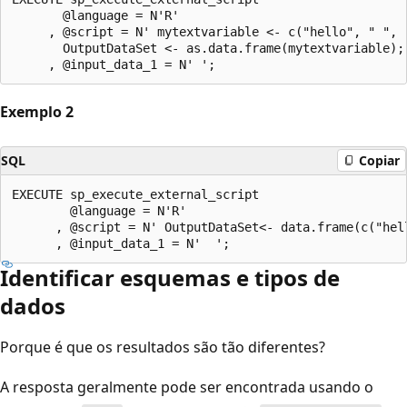
       @language = N'R'

     , @script = N' mytextvariable <- c("hello", " ", "
       OutputDataSet <- as.data.frame(mytextvariable);'
Exemplo 2
SQL
Copiar
EXECUTE sp_execute_external_script

        @language = N'R'

      , @script = N' OutputDataSet<- data.frame(c("hell
Identificar esquemas e tipos de
dados
Porque é que os resultados são tão diferentes?
A resposta geralmente pode ser encontrada usando o