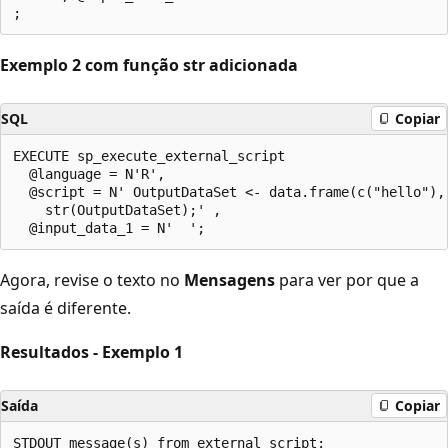
Exemplo 2 com função str adicionada
SQL
Copiar
EXECUTE sp_execute_external_script

  @language = N'R', 

  @script = N' OutputDataSet <- data.frame(c("hello"), 
    str(OutputDataSet);' , 

Agora, revise o texto no
Mensagens
para ver por que a
saída é diferente.
Resultados - Exemplo 1
Saída
Copiar
STDOUT message(s) from external script:
