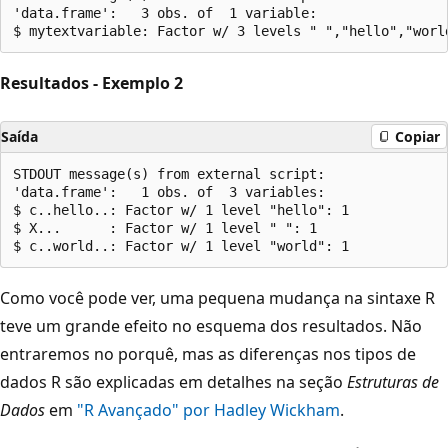
'data.frame':	3 obs. of  1 variable:

Resultados - Exemplo 2
Saída
Copiar
STDOUT message(s) from external script:

'data.frame':	1 obs. of  3 variables:

$ c..hello..: Factor w/ 1 level "hello": 1

$ X...      : Factor w/ 1 level " ": 1

Como você pode ver, uma pequena mudança na sintaxe R
teve um grande efeito no esquema dos resultados. Não
entraremos no porquê, mas as diferenças nos tipos de
dados R são explicadas em detalhes na seção
Estruturas de
Dados
em
"R Avançado" por Hadley Wickham
.