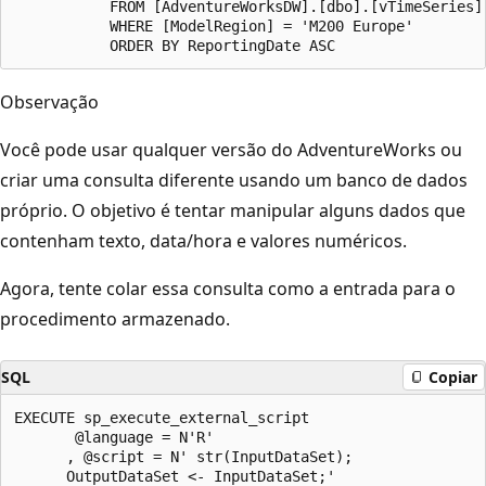
           FROM [AdventureWorksDW].[dbo].[vTimeSeries]

           WHERE [ModelRegion] = 'M200 Europe'

Observação
Você pode usar qualquer versão do AdventureWorks ou
criar uma consulta diferente usando um banco de dados
próprio. O objetivo é tentar manipular alguns dados que
contenham texto, data/hora e valores numéricos.
Agora, tente colar essa consulta como a entrada para o
procedimento armazenado.
SQL
Copiar
EXECUTE sp_execute_external_script

       @language = N'R'

      , @script = N' str(InputDataSet);

      OutputDataSet <- InputDataSet;'
