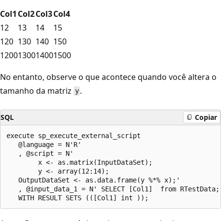
Col1
Col2
Col3
Col4
12
13
14
15
120
130
140
150
1200
1300
1400
1500
No entanto, observe o que acontece quando você altera o
tamanho da matriz
.
y
SQL
Copiar
execute sp_execute_external_script

   @language = N'R'

   , @script = N'

        x <- as.matrix(InputDataSet);

        y <- array(12:14);

   OutputDataSet <- as.data.frame(y %*% x);'

   , @input_data_1 = N' SELECT [Col1]  from RTestData;'