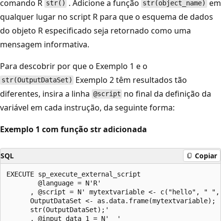
comando R
. Adicione a função
em
str()
str(object_name)
qualquer lugar no script R para que o esquema de dados
do objeto R especificado seja retornado como uma
mensagem informativa.
Para descobrir por que o Exemplo 1 e o
Exemplo 2 têm resultados tão
str(OutputDataSet)
diferentes, insira a linha
no final da definição da
@script
variável em cada instrução, da seguinte forma:
Exemplo 1 com função str adicionada
SQL
Copiar
EXECUTE sp_execute_external_script

        @language = N'R'

      , @script = N' mytextvariable <- c("hello", " ", 
      OutputDataSet <- as.data.frame(mytextvariable);

      str(OutputDataSet);'

      , @input_data_1 = N'  '
