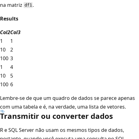
na matriz
.
df1
Results
Col2
Col3
1
1
10
2
100
3
1
4
10
5
100
6
Lembre-se de que um quadro de dados se parece apenas
com uma tabela e é, na verdade, uma lista de vetores.
Transmitir ou converter dados
R e SQL Server não usam os mesmos tipos de dados,
portanto, quando você executa uma consulta no SQL