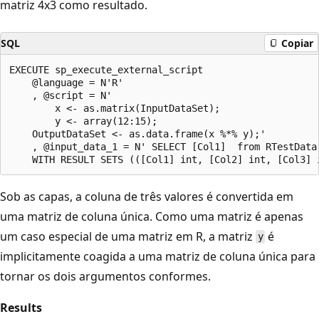
matriz 4x3 como resultado.
SQL
Copiar
EXECUTE sp_execute_external_script

    @language = N'R'

    , @script = N'

        x <- as.matrix(InputDataSet);

        y <- array(12:15);

    OutputDataSet <- as.data.frame(x %*% y);'

    , @input_data_1 = N' SELECT [Col1]  from RTestData;
Sob as capas, a coluna de três valores é convertida em
uma matriz de coluna única. Como uma matriz é apenas
um caso especial de uma matriz em R, a matriz
é
y
implicitamente coagida a uma matriz de coluna única para
tornar os dois argumentos conformes.
Results