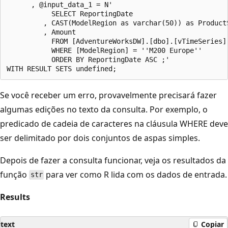
      , @input_data_1 = N'

           SELECT ReportingDate

         , CAST(ModelRegion as varchar(50)) as ProductS
         , Amount

           FROM [AdventureWorksDW].[dbo].[vTimeSeries]

           WHERE [ModelRegion] = ''M200 Europe''

           ORDER BY ReportingDate ASC ;'

Se você receber um erro, provavelmente precisará fazer
algumas edições no texto da consulta. Por exemplo, o
predicado de cadeia de caracteres na cláusula WHERE deve
ser delimitado por dois conjuntos de aspas simples.
Depois de fazer a consulta funcionar, veja os resultados da
função
para ver como R lida com os dados de entrada.
str
Results
text
Copiar