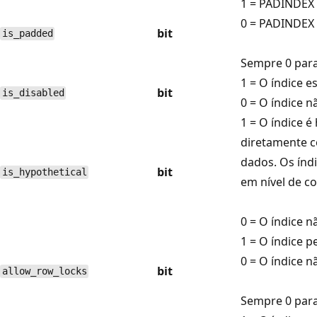
1 = PADINDEX 
0 = PADINDEX
bit
is_padded
Sempre 0 para
1 = O índice e
bit
is_disabled
0 = O índice n
1 = O índice é
diretamente 
dados. Os índi
bit
is_hypothetical
em nível de co
0 = O índice n
1 = O índice p
0 = O índice n
bit
allow_row_locks
Sempre 0 para