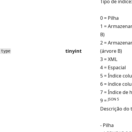
Tipo de índice
0 = Pilha
1 = Armazenam
B)
2 = Armazena
tinyint
(árvore B)
type
3 = XML
4 = Espacial
5 = Índice co
6 = índice co
7 = Índice de 
JSON 5
9 =
Descrição do t
- Pilha