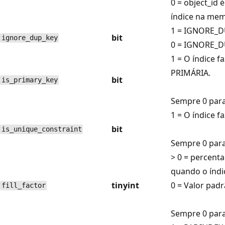
0 = object_id
índice na mem
1 = IGNORE_D
bit
ignore_dup_key
0 = IGNORE_D
1 = O índice f
PRIMÁRIA.
bit
is_primary_key
Sempre 0 para
1 = O índice f
bit
is_unique_constraint
Sempre 0 para
> 0 = percent
quando o índic
tinyint
0 = Valor pad
fill_factor
Sempre 0 para