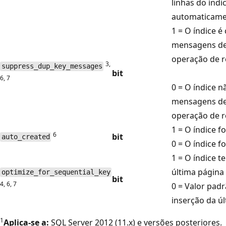
linhas do índ
automaticame
1 = O índice é
mensagens de
operação de r
3,
suppress_dup_key_messages
bit
6, 7
0 = O índice 
mensagens de
operação de r
1 = O índice f
6
bit
auto_created
0 = O índice f
1 = O índice t
última página 
optimize_for_sequential_key
bit
4, 6, 7
0 = Valor padr
inserção da ú
1
Aplica-se a:
SQL Server 2012 (11.x) e versões posteriores.