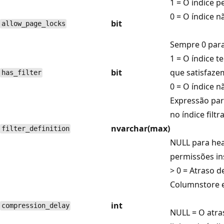
1 = O índice p
0 = O índice n
bit
allow_page_locks
Sempre 0 para
1 = O índice t
bit
que satisfazem
has_filter
0 = O índice nã
Expressão par
no índice filtr
nvarchar(max)
filter_definition
NULL para heap
permissões ins
> 0 = Atraso 
Columnstore e
int
compression_delay
NULL = O atr