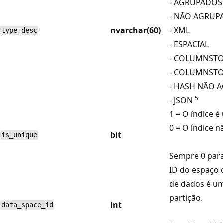
- AGRUPADOS
- NÃO AGRUP
nvarchar(60)
- XML
type_desc
- ESPACIAL
- COLUMNST
- COLUMNST
- HASH NÃO
5
- JSON
1 = O índice é 
0 = O índice n
bit
is_unique
Sempre 0 para
ID do espaço 
de dados é u
partição.
int
data_space_id