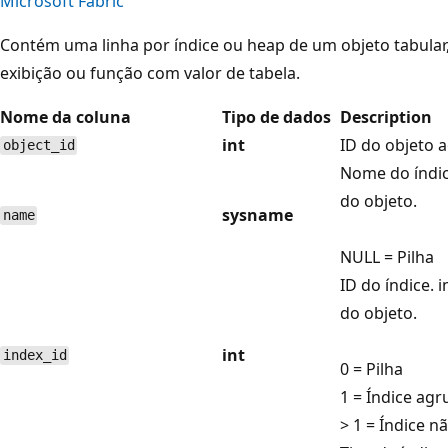
Microsoft Fabric
Contém uma linha por índice ou heap de um objeto tabula
exibição ou função com valor de tabela.
Nome da coluna
Tipo de dados
Description
int
ID do objeto a
object_id
Nome do índic
do objeto.
sysname
name
NULL = Pilha
ID do índice. 
do objeto.
int
index_id
0 = Pilha
1 = Índice ag
> 1 = Índice 