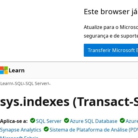
Saltar
Este browser já
para
o
Atualize para o Microso
conteúdo
segurança e de suporte
principal
Transferir Microsoft
Learn
Learn
SQL
SQL Server
sys.indexes (Transact-
Aplica-se a:
SQL Server
Azure SQL Database
Azur
Synapse Analytics
Sistema de Plataforma de Análise (P