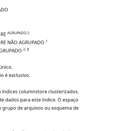
ADO
AGRUPADO 2
ORE
1
ORE NÃO AGRUPADO
2, 8
 AGRUPADO
único.
ão é exclusivo.
 índices columnstore clusterizados.
de dados para este índice. O espaço
m grupo de arquivos ou esquema de