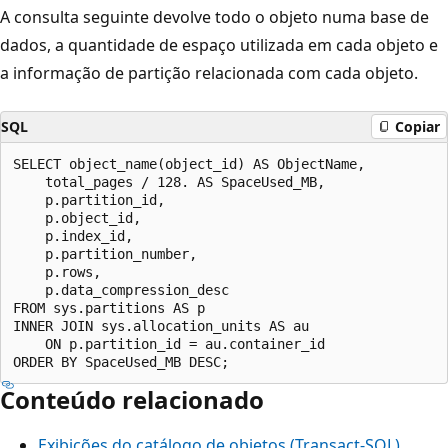
A consulta seguinte devolve todo o objeto numa base de
dados, a quantidade de espaço utilizada em cada objeto e
a informação de partição relacionada com cada objeto.
SQL
Copiar
SELECT object_name(object_id) AS ObjectName,

    total_pages / 128. AS SpaceUsed_MB,

    p.partition_id,

    p.object_id,

    p.index_id,

    p.partition_number,

    p.rows,

    p.data_compression_desc

FROM sys.partitions AS p

INNER JOIN sys.allocation_units AS au

    ON p.partition_id = au.container_id

Conteúdo relacionado
Exibições do catálogo de objetos (Transact-SQL)