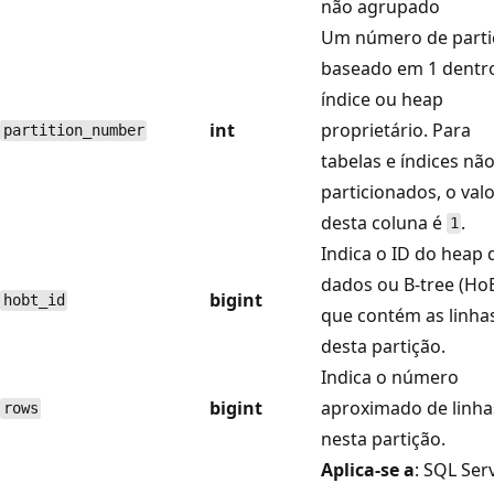
não agrupado
Um número de parti
baseado em 1 dentr
índice ou heap
int
proprietário. Para
partition_number
tabelas e índices nã
particionados, o val
desta coluna é
.
1
Indica o ID do heap 
dados ou B-tree (Ho
bigint
hobt_id
que contém as linha
desta partição.
Indica o número
bigint
aproximado de linha
rows
nesta partição.
Aplica-se a
: SQL Ser