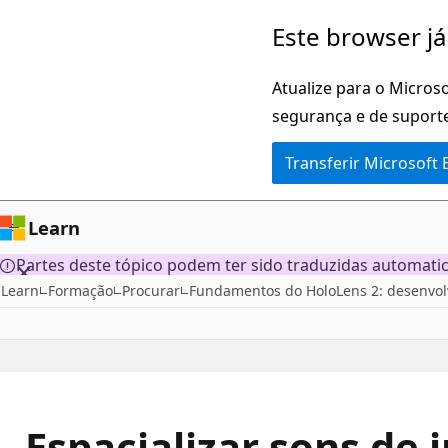
Saltar
Este browser já
para
o
Atualize para o Microso
conteúdo
segurança e de suporte
principal
Transferir Microsoft
Learn
Partes deste tópico podem ter sido traduzidas automati
Learn
Formação
Procurar
Fundamentos do HoloLens 2: desenvolv
Espacializar sons de 