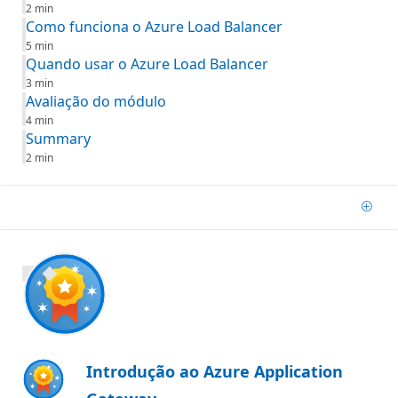
2 min
Como funciona o Azure Load Balancer
5 min
Quando usar o Azure Load Balancer
3 min
Avaliação do módulo
4 min
Summary
2 min
Adic
700 XP
Introdução ao Azure Application