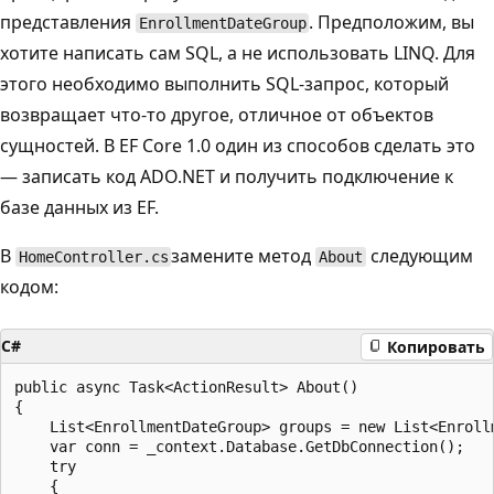
представления
. Предположим, вы
EnrollmentDateGroup
хотите написать сам SQL, а не использовать LINQ. Для
этого необходимо выполнить SQL-запрос, который
возвращает что-то другое, отличное от объектов
сущностей. В EF Core 1.0 один из способов сделать это
— записать код ADO.NET и получить подключение к
базе данных из EF.
В
замените метод
следующим
HomeController.cs
About
кодом:
C#
Копировать
public async Task<ActionResult> About()

{

    List<EnrollmentDateGroup> groups = new List<Enrollm
    var conn = _context.Database.GetDbConnection();

    try

    {
