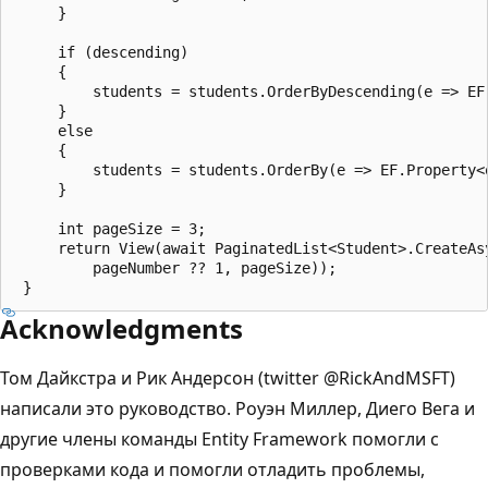
     }

     if (descending)

     {

         students = students.OrderByDescending(e => EF.
     }

     else

     {

         students = students.OrderBy(e => EF.Property<o
     }

     int pageSize = 3;

     return View(await PaginatedList<Student>.CreateAsy
         pageNumber ?? 1, pageSize));

Acknowledgments
Том Дайкстра и Рик Андерсон (twitter @RickAndMSFT)
написали это руководство. Роуэн Миллер, Диего Вега и
другие члены команды Entity Framework помогли с
проверками кода и помогли отладить проблемы,