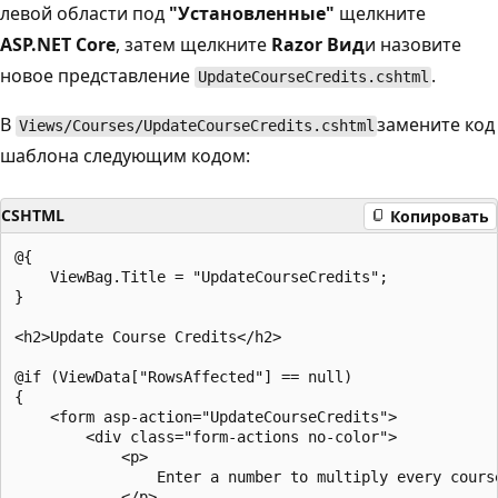
левой области под
"Установленные"
щелкните
ASP.NET Core
, затем щелкните
Razor Вид
и назовите
новое представление
.
UpdateCourseCredits.cshtml
В
замените код
Views/Courses/UpdateCourseCredits.cshtml
шаблона следующим кодом:
CSHTML
Копировать
@{

    ViewBag.Title = "UpdateCourseCredits";

}

<h2>Update Course Credits</h2>

@if (ViewData["RowsAffected"] == null)

{

    <form asp-action="UpdateCourseCredits">

        <div class="form-actions no-color">

            <p>

                Enter a number to multiply every cours
            </p>
