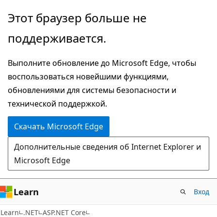
Пропустить
Этот браузер больше не
и
поддерживается.
перейти
к
Выполните обновление до Microsoft Edge, чтобы
основному
воспользоваться новейшими функциями,
содержимому
обновлениями для системы безопасности и
технической поддержкой.
Скачать Microsoft Edge
Дополнительные сведения об Internet Explorer и
Microsoft Edge
Learn
Вход
Learn
.NET
ASP.NET Core