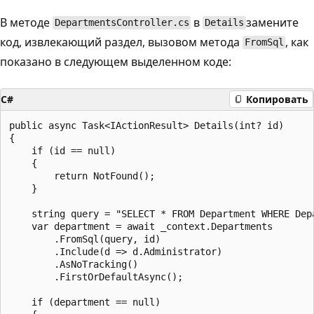
В методе
в
замените
DepartmentsController.cs
Details
код, извлекающий раздел, вызовом метода
, как
FromSql
показано в следующем выделенном коде:
C#
Копировать
public async Task<IActionResult> Details(int? id)

{

    if (id == null)

    {

        return NotFound();

    }

    string query = "SELECT * FROM Department WHERE Depa
    var department = await _context.Departments

        .FromSql(query, id)

        .Include(d => d.Administrator)

        .AsNoTracking()

        .FirstOrDefaultAsync();

    if (department == null)
