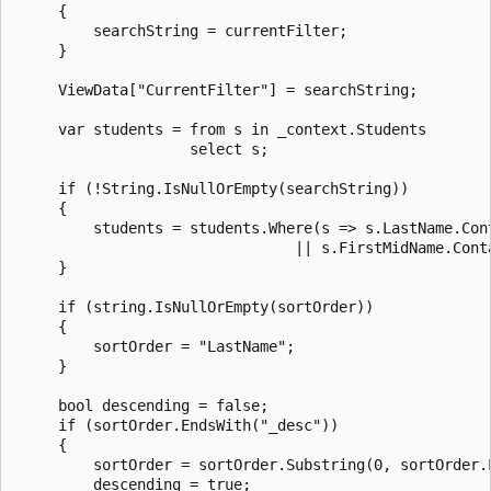
     {

         searchString = currentFilter;

     }

     ViewData["CurrentFilter"] = searchString;

     var students = from s in _context.Students

                    select s;

     if (!String.IsNullOrEmpty(searchString))

     {

         students = students.Where(s => s.LastName.Cont
                                || s.FirstMidName.Conta
     }

     if (string.IsNullOrEmpty(sortOrder))

     {

         sortOrder = "LastName";

     }

     bool descending = false;

     if (sortOrder.EndsWith("_desc"))

     {

         sortOrder = sortOrder.Substring(0, sortOrder.L
         descending = true;
