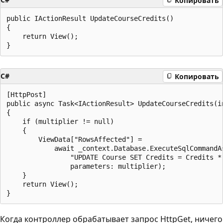
Копировать
public IActionResult UpdateCourseCredits()

{

    return View();

C#
Копировать
[HttpPost]

public async Task<IActionResult> UpdateCourseCredits(in
{

    if (multiplier != null)

    {

        ViewData["RowsAffected"] = 

            await _context.Database.ExecuteSqlCommandAs
                "UPDATE Course SET Credits = Credits * 
                parameters: multiplier);

    }

    return View();

Когда контроллер обрабатывает запрос HttpGet, ничего