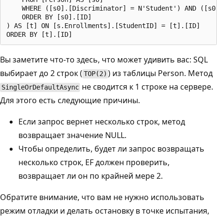
    WHERE ([s0].[Discriminator] = N'Student') AND ([s0]
    ORDER BY [s0].[ID]

) AS [t] ON [s.Enrollments].[StudentID] = [t].[ID]

Вы заметите что-то здесь, что может удивить вас: SQL
выбирает до 2 строк (
) из таблицы Person. Метод
TOP(2)
не сводится к 1 строке на сервере.
SingleOrDefaultAsync
Для этого есть следующие причины.
Если запрос вернет несколько строк, метод
возвращает значение NULL.
Чтобы определить, будет ли запрос возвращать
несколько строк, EF должен проверить,
возвращает ли он по крайней мере 2.
Обратите внимание, что вам не нужно использовать
режим отладки и делать остановку в точке испытания,