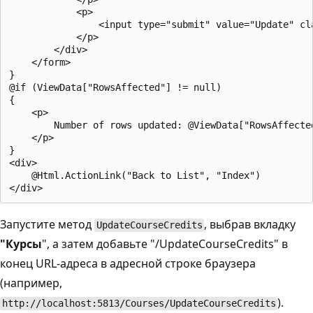
            <p>

                <input type="submit" value="Update" cla
            </p>

        </div>

    </form>

}

@if (ViewData["RowsAffected"] != null)

{

    <p>

        Number of rows updated: @ViewData["RowsAffected
    </p>

}

<div>

    @Html.ActionLink("Back to List", "Index")

Запустите метод
, выбрав вкладку
UpdateCourseCredits
"Курсы
", а затем добавьте "/UpdateCourseCredits" в
конец URL-адреса в адресной строке браузера
(например,
).
http://localhost:5813/Courses/UpdateCourseCredits