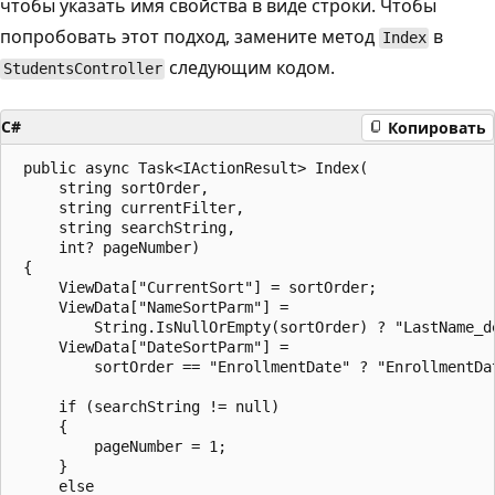
чтобы указать имя свойства в виде строки. Чтобы
попробовать этот подход, замените метод
в
Index
следующим кодом.
StudentsController
C#
Копировать
 public async Task<IActionResult> Index(

     string sortOrder,

     string currentFilter,

     string searchString,

     int? pageNumber)

 {

     ViewData["CurrentSort"] = sortOrder;

     ViewData["NameSortParm"] = 

         String.IsNullOrEmpty(sortOrder) ? "LastName_de
     ViewData["DateSortParm"] = 

         sortOrder == "EnrollmentDate" ? "EnrollmentDat
     if (searchString != null)

     {

         pageNumber = 1;

     }

     else
