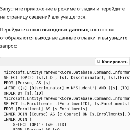
Запустите приложение в режиме отладки и перейдите
на страницу сведений для учащегося.
Перейдите в окно
выходных данных
, в котором
отображаются выходные данные отладки, и вы увидите
запрос:
Копировать
Microsoft.EntityFrameworkCore.Database.Command:Informa
SELECT TOP(2) [s].[ID], [s].[Discriminator], [s].[Firs
FROM [Person] AS [s]

WHERE ([s].[Discriminator] = N'Student') AND ([s].[ID] 
ORDER BY [s].[ID]

Microsoft.EntityFrameworkCore.Database.Command:Informa
SELECT [s.Enrollments].[EnrollmentID], [s.Enrollments]
FROM [Enrollment] AS [s.Enrollments]

INNER JOIN [Course] AS [e.Course] ON [s.Enrollments].[C
INNER JOIN (

    SELECT TOP(1) [s0].[ID]

    FROM [Person] AS [s0]
