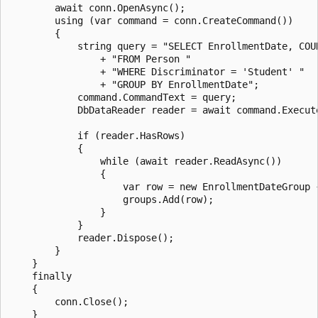
        await conn.OpenAsync();

        using (var command = conn.CreateCommand())

        {

            string query = "SELECT EnrollmentDate, COUN
                + "FROM Person "

                + "WHERE Discriminator = 'Student' "

                + "GROUP BY EnrollmentDate";

            command.CommandText = query;

            DbDataReader reader = await command.Execute
            if (reader.HasRows)

            {

                while (await reader.ReadAsync())

                {

                    var row = new EnrollmentDateGroup 
                    groups.Add(row);

                }

            }

            reader.Dispose();

        }

    }

    finally

    {

        conn.Close();

    }
