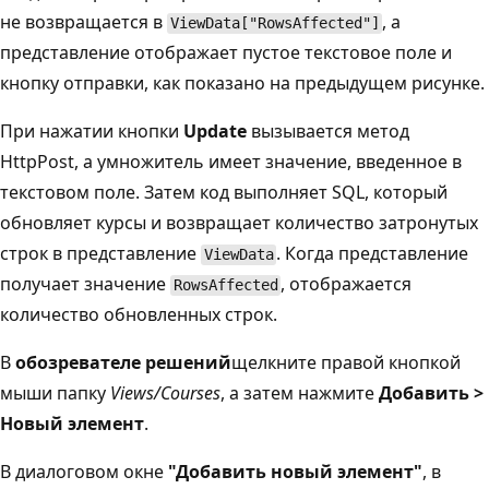
не возвращается в
, а
ViewData["RowsAffected"]
представление отображает пустое текстовое поле и
кнопку отправки, как показано на предыдущем рисунке.
При нажатии кнопки
Update
вызывается метод
HttpPost, а умножитель имеет значение, введенное в
текстовом поле. Затем код выполняет SQL, который
обновляет курсы и возвращает количество затронутых
строк в представление
. Когда представление
ViewData
получает значение
, отображается
RowsAffected
количество обновленных строк.
В
обозревателе решений
щелкните правой кнопкой
мыши папку
Views/Courses
, а затем нажмите
Добавить >
Новый элемент
.
В диалоговом окне
"Добавить новый элемент"
, в