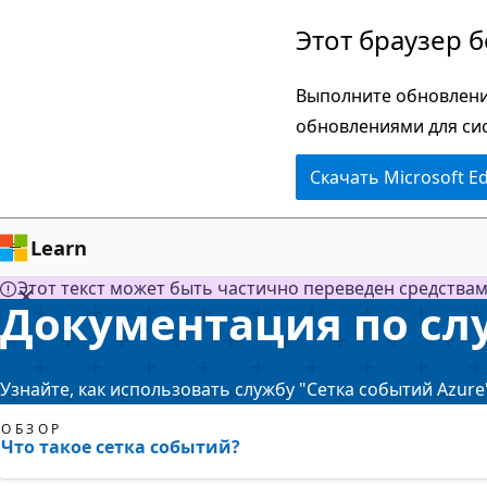
Пропустить
Этот браузер 
и
перейти
Выполните обновлени
к
обновлениями для си
основному
Скачать Microsoft E
содержимому
Learn
Этот текст может быть частично переведен средства
Документация по сл
Узнайте, как использовать службу "Сетка событий Azure
ОБЗОР
Что такое сетка событий?