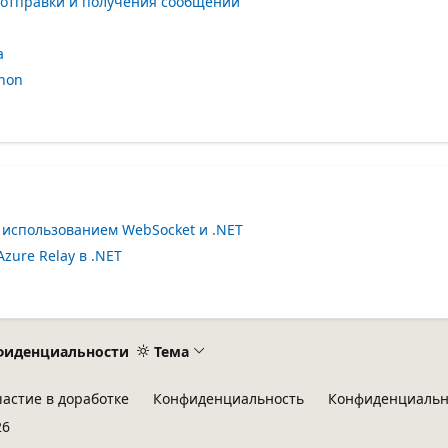
 отправки и получения сообщений
a
hon
 использованием WebSocket и .NET
ure Relay в .NET
фиденциальности
Тема
частие в доработке
Конфиденциальность
Конфиденциальн
26