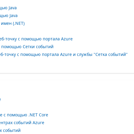
щью Java
щью Java
имен (.NET)
еб-точку с помощью портала Azure
с помощью Сетки событий
б-точку с помощью портала Azure и службы "Сетка событий"
e
e с помощью .NET Core
ентрах событий Azure
х событий