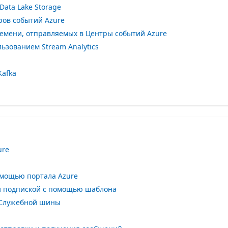
ata Lake Storage
ров событий Azure
емени, отправляемых в Центры событий Azure
ьзованием Stream Analytics
Kafka
ure
омощью портала Azure
и подпиской с помощью шаблона
 Служебной шины