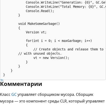
            Console.WriteLine("Generation: {0}", GC.Get
            Console.WriteLine("Total Memory: {0}", GC.G
            Console.Read();

        }

        void MakeSomeGarbage()

        {

            Version vt;

            for(int i = 0; i < maxGarbage; i++)

            {

                // Create objects and release them to f
        // with unused objects.

                vt = new Version();

            }

        }

    }

Комментарии
Класс
GC
управляет сборщиком мусора. Сборщик
мусора — это компонент среды CLR, который управляет