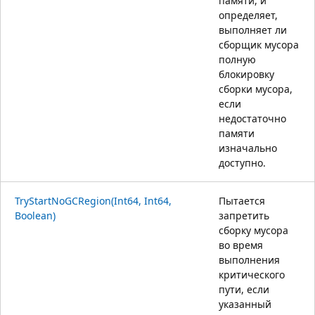
памяти, и
определяет,
выполняет ли
сборщик мусора
полную
блокировку
сборки мусора,
если
недостаточно
памяти
изначально
доступно.
TryStartNoGCRegion(Int64, Int64,
Пытается
Boolean)
запретить
сборку мусора
во время
выполнения
критического
пути, если
указанный