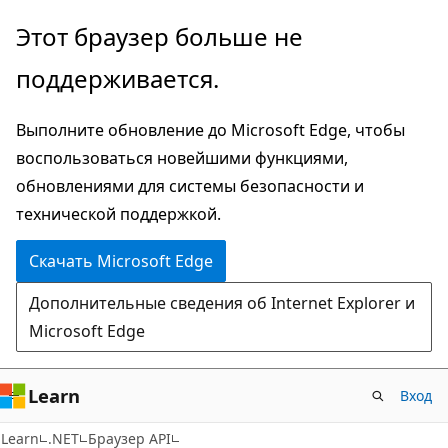
Пропустить
Переход
Этот браузер больше не
и
к
поддерживается.
перейти
навигации
к
на
Выполните обновление до Microsoft Edge, чтобы
основному
странице
воспользоваться новейшими функциями,
содержимому
обновлениями для системы безопасности и
технической поддержкой.
Скачать Microsoft Edge
Дополнительные сведения об Internet Explorer и
Microsoft Edge
Learn
Вход
C#
Learn
.NET
Браузер API