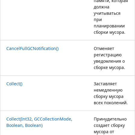
памяти, которая
должна
учитываться
при
планировании
сборки мусора.
CancelFullGCNotification()
Отменяет
регистрацию
уведомления о
сборке мусора.
Collect()
Заставляет
немедленную
сборку мусора
всех поколений.
Collect(Int32, GCCollectionMode,
Принудительно
Boolean, Boolean)
создает сборку
мусора от