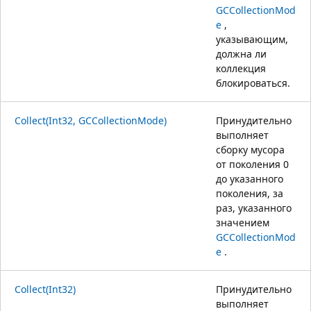
GCCollectionMod
e
,
указывающим,
должна ли
коллекция
блокироваться.
Collect(Int32, GCCollectionMode)
Принудительно
выполняет
сборку мусора
от поколения 0
до указанного
поколения, за
раз, указанного
значением
GCCollectionMod
e
.
Collect(Int32)
Принудительно
выполняет