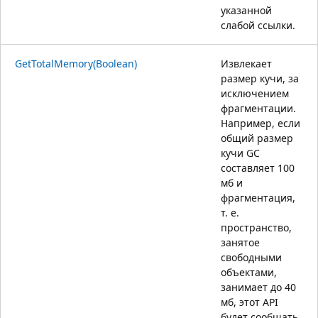
указанной
слабой ссылки.
GetTotalMemory(Boolean)
Извлекает
размер кучи, за
исключением
фрагментации.
Например, если
общий размер
кучи GC
составляет 100
мб и
фрагментация,
т. е.
пространство,
занятое
свободными
объектами,
занимает до 40
мб, этот API
будет сообщать