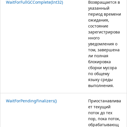
WaitForFullGCComplete(Int32)
Возвращается в
указанный
период времени
ожидания,
состояние
зарегистрирова
нного
уведомления о
том, завершена
ли полная
блокировка
сборки мусора
по общему
языку среды
выполнения.
WaitForPendingFinalizers()
Приостанавлива
ет текущий
поток до тех
пор, пока поток,
обрабатывающ