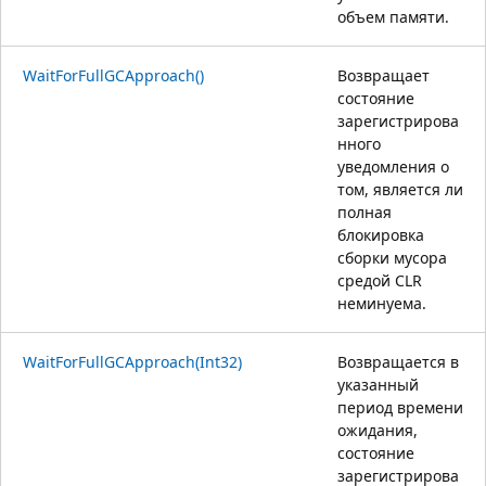
объем памяти.
WaitForFullGCApproach()
Возвращает
состояние
зарегистрирова
нного
уведомления о
том, является ли
полная
блокировка
сборки мусора
средой CLR
неминуема.
WaitForFullGCApproach(Int32)
Возвращается в
указанный
период времени
ожидания,
состояние
зарегистрирова