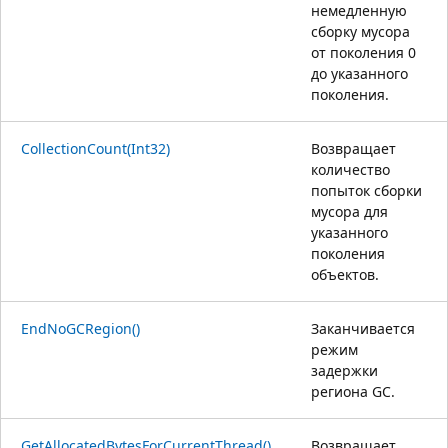
немедленную
сборку мусора
от поколения 0
до указанного
поколения.
CollectionCount(Int32)
Возвращает
количество
попыток сборки
мусора для
указанного
поколения
объектов.
EndNoGCRegion()
Заканчивается
режим
задержки
региона GC.
GetAllocatedBytesForCurrentThread()
Возвращает