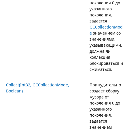
поколения 0 до
указанного
поколения,
задается
GCCollectionMod
e
значением со
значениями,
указывающими,
должна ли
коллекция
блокироваться и
сжиматься.
Collect(Int32, GCCollectionMode,
Принудительно
Boolean)
создает сборку
мусора от
поколения 0 до
указанного
поколения,
задается
значением