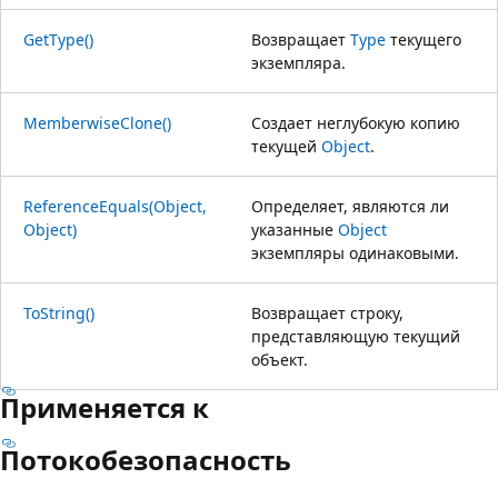
GetType()
Возвращает
Type
текущего
экземпляра.
MemberwiseClone()
Создает неглубокую копию
текущей
Object
.
ReferenceEquals(Object,
Определяет, являются ли
Object)
указанные
Object
экземпляры одинаковыми.
ToString()
Возвращает строку,
представляющую текущий
объект.
Применяется к
Потокобезопасность