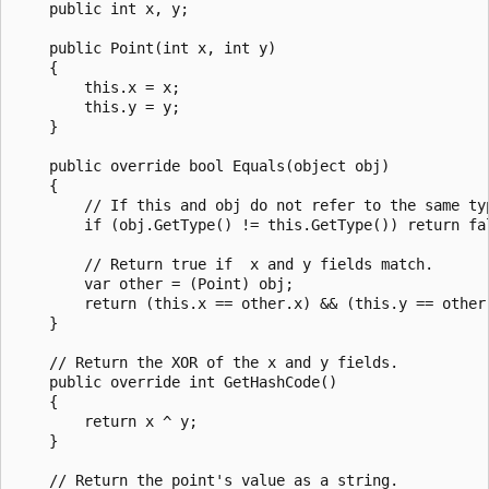
    public int x, y;

    public Point(int x, int y)

    {

        this.x = x;

        this.y = y;

    }

    public override bool Equals(object obj)

    {

        // If this and obj do not refer to the same typ
        if (obj.GetType() != this.GetType()) return fal
        // Return true if  x and y fields match.

        var other = (Point) obj;

        return (this.x == other.x) && (this.y == other.
    }

    // Return the XOR of the x and y fields.

    public override int GetHashCode()

    {

        return x ^ y;

    }

    // Return the point's value as a string.
