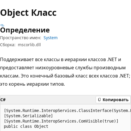
Object Класс
Определение
Пространство имен:
System
Сборка:
mscorlib.dll
Поддерживает все классы в иерархии классов .NET и
предоставляет низкоуровневые службы производным
классам. Это конечный базовый класс всех классов .NET;
это корень иерархии типов.
C#
Копировать
[System.Runtime.InteropServices.ClassInterface(System.
[System.Serializable]

[System.Runtime.InteropServices.ComVisible(true)]

public class Object