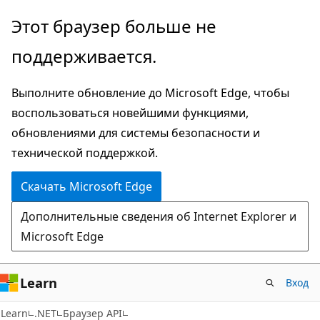
Пропустить
Переход
Этот браузер больше не
и
к
поддерживается.
перейти
навигации
к
на
Выполните обновление до Microsoft Edge, чтобы
основному
странице
воспользоваться новейшими функциями,
содержимому
обновлениями для системы безопасности и
технической поддержкой.
Скачать Microsoft Edge
Дополнительные сведения об Internet Explorer и
Microsoft Edge
Learn
Вход
C#
Learn
.NET
Браузер API