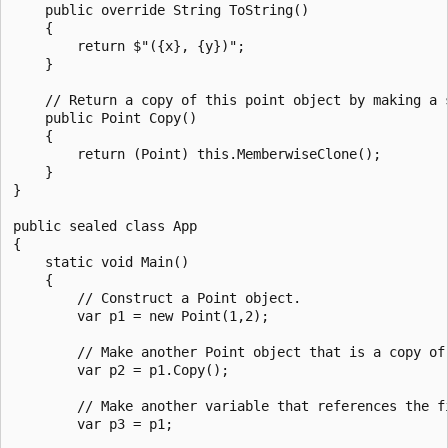
    public override String ToString()

    {

        return $"({x}, {y})";

    }

    // Return a copy of this point object by making a s
    public Point Copy()

    {

        return (Point) this.MemberwiseClone();

    }

}

public sealed class App

{

    static void Main()

    {

        // Construct a Point object.

        var p1 = new Point(1,2);

        // Make another Point object that is a copy of 
        var p2 = p1.Copy();

        // Make another variable that references the fi
        var p3 = p1;
