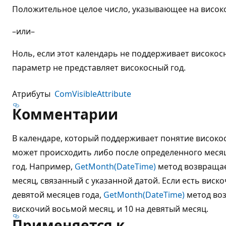
Положительное целое число, указывающее на високо
–или–
Ноль, если этот календарь не поддерживает високос
параметр не представляет високосный год.
Атрибуты
ComVisibleAttribute
Комментарии
В календаре, который поддерживает понятие високо
может происходить либо после определенного месяц
год. Например,
GetMonth(DateTime)
метод возвращае
месяц, связанный с указанной датой. Если есть виск
девятой месяцев года,
GetMonth(DateTime)
метод воз
вискочий восьмой месяц, и 10 на девятый месяц.
Применяется к