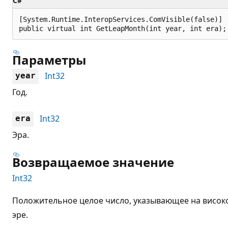
C#
[System.Runtime.InteropServices.ComVisible(false)]

public virtual int GetLeapMonth(int year, int era);
Параметры
Int32
year
Год.
Int32
era
Эра.
Возвращаемое значение
Int32
Положительное целое число, указывающее на високо
эре.