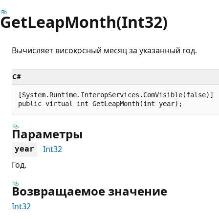
GetLeapMonth(Int32)
Вычисляет високосный месяц за указанный год.
C#
[System.Runtime.InteropServices.ComVisible(false)]

public virtual int GetLeapMonth(int year);
Параметры
Int32
year
Год.
Возвращаемое значение
Int32