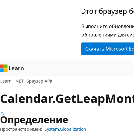
Пропустить
Переход
Этот браузер 
и
к
перейти
навигации
Выполните обновлени
к
на
обновлениями для си
основному
странице
Скачать Microsoft E
содержимому
Learn
Learn
.NET
Браузер API
Calendar.
Get
Leap
Mon
Определение
Пространство имен:
System.Globalization