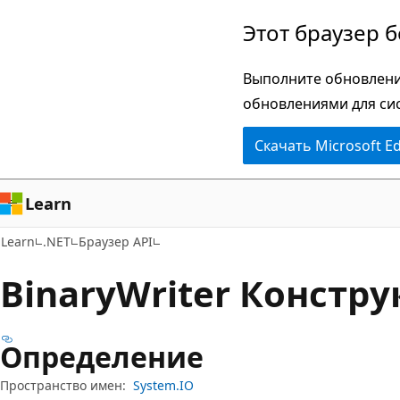
Пропустить
Переход
Этот браузер 
и
к
перейти
навигации
Выполните обновлени
к
на
обновлениями для си
основному
странице
Скачать Microsoft E
содержимому
Learn
Learn
.NET
Браузер API
Binary
Writer Констр
Определение
Пространство имен:
System.IO