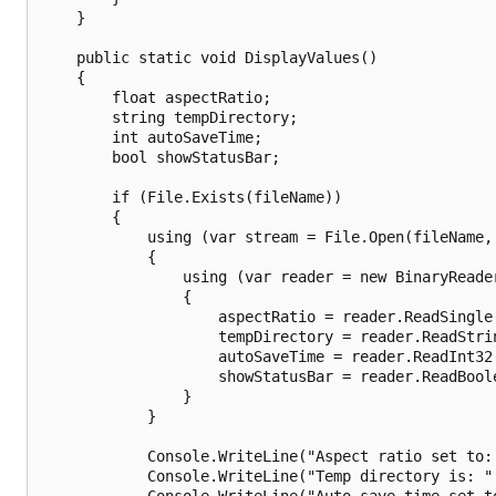
    }

    public static void DisplayValues()

    {

        float aspectRatio;

        string tempDirectory;

        int autoSaveTime;

        bool showStatusBar;

        if (File.Exists(fileName))

        {

            using (var stream = File.Open(fileName, 
            {

                using (var reader = new BinaryReade
                {

                    aspectRatio = reader.ReadSingle(
                    tempDirectory = reader.ReadStrin
                    autoSaveTime = reader.ReadInt32(
                    showStatusBar = reader.ReadBoole
                }

            }

            Console.WriteLine("Aspect ratio set to: 
            Console.WriteLine("Temp directory is: " 
            Console.WriteLine("Auto save time set to