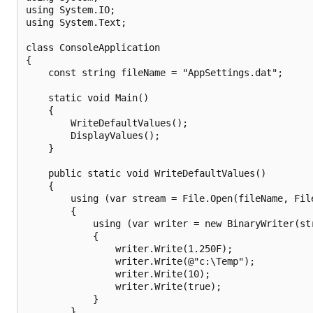
using System.IO;

using System.Text;

class ConsoleApplication

{

    const string fileName = "AppSettings.dat";

    static void Main()

    {

        WriteDefaultValues();

        DisplayValues();

    }

    public static void WriteDefaultValues()

    {

        using (var stream = File.Open(fileName, File
        {

            using (var writer = new BinaryWriter(str
            {

                writer.Write(1.250F);

                writer.Write(@"c:\Temp");

                writer.Write(10);

                writer.Write(true);

            }

        }
