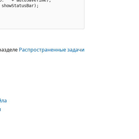
showStatusBar);

 разделе
Распространенные задачи
йла
л