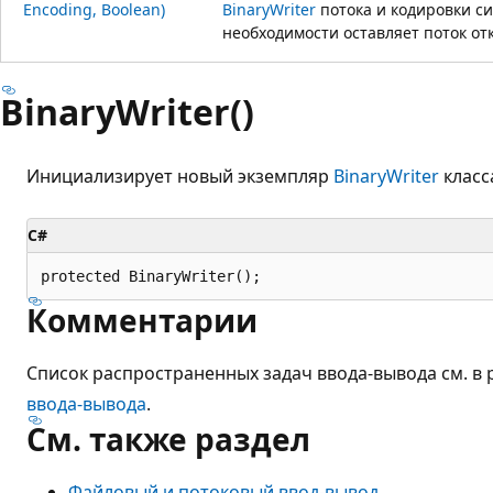
Encoding, Boolean)
BinaryWriter
потока и кодировки си
необходимости оставляет поток о
BinaryWriter()
Инициализирует новый экземпляр
BinaryWriter
класс
C#
protected BinaryWriter();
Комментарии
Список распространенных задач ввода-вывода см. в
ввода-вывода
.
См. также раздел
Файловый и потоковый ввод-вывод