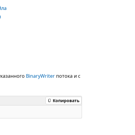
йла
л
указанного
BinaryWriter
потока и с
Копировать