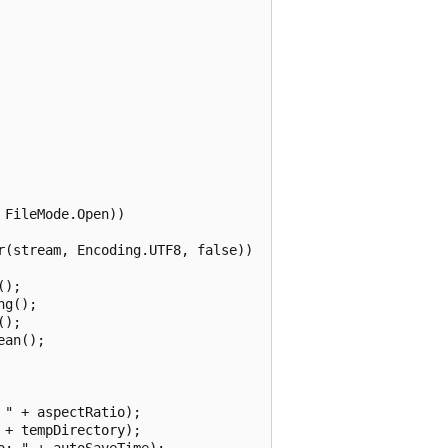
FileMode.Open))

r(stream, Encoding.UTF8, false))

);

g();

);

an();

" + aspectRatio);

+ tempDirectory);

: " + autoSaveTime);
