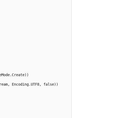
Mode.Create))

eam, Encoding.UTF8, false))
