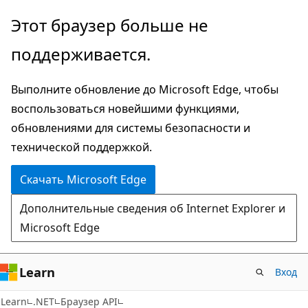
Пропустить
Переход
Этот браузер больше не
и
к
поддерживается.
перейти
навигации
к
на
Выполните обновление до Microsoft Edge, чтобы
основному
странице
воспользоваться новейшими функциями,
содержимому
обновлениями для системы безопасности и
технической поддержкой.
Скачать Microsoft Edge
Дополнительные сведения об Internet Explorer и
Microsoft Edge
Learn
Вход
C#
Learn
.NET
Браузер API