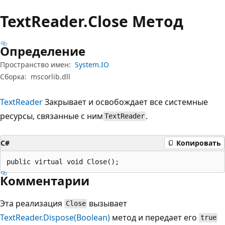
Text
Reader.
Close Метод
Определение
Пространство имен:
System.IO
Сборка:
mscorlib.dll
TextReader
Закрывает и освобождает все системные
ресурсы, связанные с ним
.
TextReader
C#
Копировать
public virtual void Close();
Комментарии
Эта реализация
вызывает
Close
TextReader.Dispose(Boolean)
метод и передает его
true