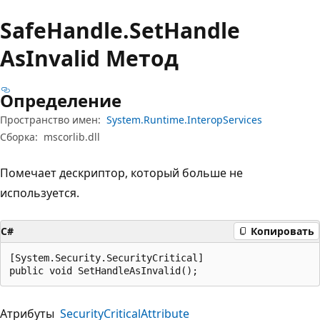
Safe
Handle.
Set
Handle
AsInvalid Метод
Определение
Пространство имен:
System.Runtime.InteropServices
Сборка:
mscorlib.dll
Помечает дескриптор, который больше не
используется.
C#
Копировать
[System.Security.SecurityCritical]

public void SetHandleAsInvalid();
Атрибуты
SecurityCriticalAttribute