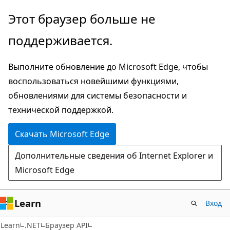
Пропустить
Переход
Этот браузер больше не
и
к
поддерживается.
перейти
навигации
к
на
Выполните обновление до Microsoft Edge, чтобы
основному
странице
воспользоваться новейшими функциями,
содержимому
обновлениями для системы безопасности и
технической поддержкой.
Скачать Microsoft Edge
Дополнительные сведения об Internet Explorer и
Microsoft Edge
Learn
Вход
C#
Learn
.NET
Браузер API