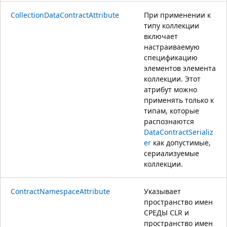
CollectionDataContractAttribute
При применении к
типу коллекции
включает
настраиваемую
спецификацию
элементов элемента
коллекции. Этот
атрибут можно
применять только к
типам, которые
распознаются
DataContractSerializ
er
как допустимые,
сериализуемые
коллекции.
ContractNamespaceAttribute
Указывает
пространство имен
СРЕДЫ CLR и
пространство имен