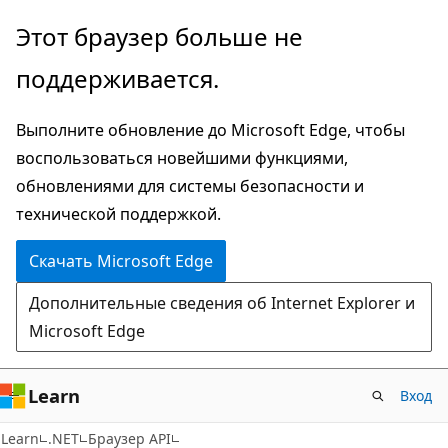
Пропустить
Переход
Этот браузер больше не
и
к
поддерживается.
перейти
навигации
к
на
Выполните обновление до Microsoft Edge, чтобы
основному
странице
воспользоваться новейшими функциями,
содержимому
обновлениями для системы безопасности и
технической поддержкой.
Скачать Microsoft Edge
Дополнительные сведения об Internet Explorer и
Microsoft Edge
Learn
Вход
Learn
.NET
Браузер API