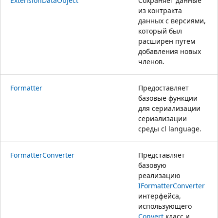
ExtensionDataObject
Сохраняет данные
из контракта
данных с версиями,
который был
расширен путем
добавления новых
членов.
Formatter
Предоставляет
базовые функции
для сериализации
сериализации
среды cl language.
FormatterConverter
Представляет
базовую
реализацию
IFormatterConverter
интерфейса,
использующего
Convert
класс и