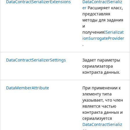
DataContractSerializerExtensions
DataContractSerializ
er
Расширяет класс,
предоставляя
методы для задания
и
получения
ISerializat
ionSurrogateProvider
.
DataContractSerializerSettings
Задает параметры
сериализатора
контракта данных.
DataMemberAttribute
При применении к
элементу типа
указывает, что член
является частью
контракта данных и
сериализуется
DataContractSerializ