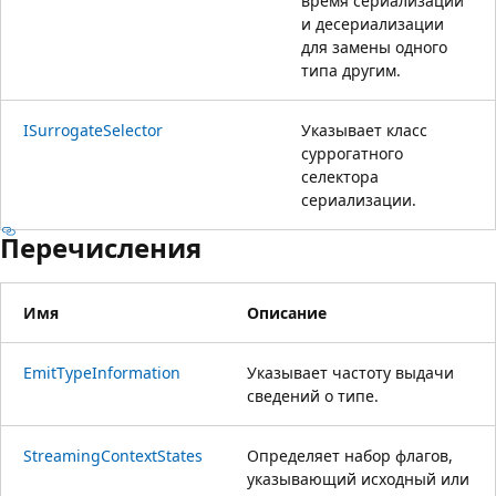
время сериализации
и десериализации
для замены одного
типа другим.
ISurrogateSelector
Указывает класс
суррогатного
селектора
сериализации.
Перечисления
Имя
Описание
EmitTypeInformation
Указывает частоту выдачи
сведений о типе.
StreamingContextStates
Определяет набор флагов,
указывающий исходный или