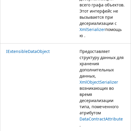
всего графа объектов.
Этот интерфейс не
вызывается при
десериализации с
XmlSerializer
помощь
ю .
IExtensibleDataObject
Предоставляет
структуру данных для
хранения
дополнительных
данных,
XmlObjectSerializer
возникающих во
время
десериализации
типа, помеченного
атрибутом
DataContractAttribute
.