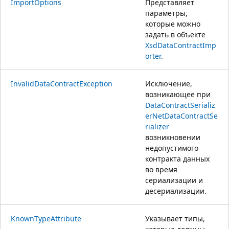
ImportOptions
Представляет
параметры,
которые можно
задать в объекте
XsdDataContractImp
orter
.
InvalidDataContractException
Исключение,
возникающее при
DataContractSerializ
er
NetDataContractSe
rializer
возникновении
недопустимого
контракта данных
во время
сериализации и
десериализации.
KnownTypeAttribute
Указывает типы,