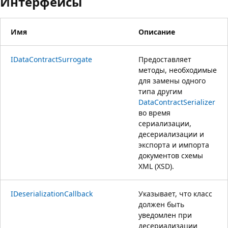
Интерфейсы
Имя
Описание
IDataContractSurrogate
Предоставляет
методы, необходимые
для замены одного
типа другим
DataContractSerializer
во время
сериализации,
десериализации и
экспорта и импорта
документов схемы
XML (XSD).
IDeserializationCallback
Указывает, что класс
должен быть
уведомлен при
десериализации