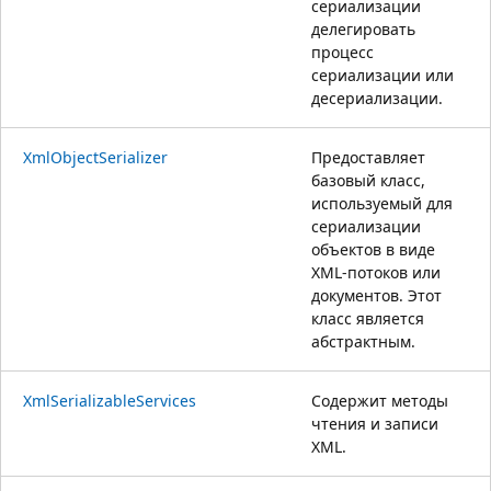
сериализации
делегировать
процесс
сериализации или
десериализации.
XmlObjectSerializer
Предоставляет
базовый класс,
используемый для
сериализации
объектов в виде
XML-потоков или
документов. Этот
класс является
абстрактным.
XmlSerializableServices
Содержит методы
чтения и записи
XML.