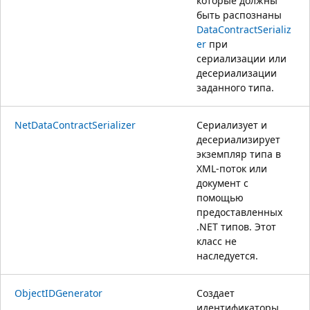
которые должны
быть распознаны
DataContractSerializ
er
при
сериализации или
десериализации
заданного типа.
NetDataContractSerializer
Сериализует и
десериализирует
экземпляр типа в
XML-поток или
документ с
помощью
предоставленных
.NET типов. Этот
класс не
наследуется.
ObjectIDGenerator
Создает
идентификаторы