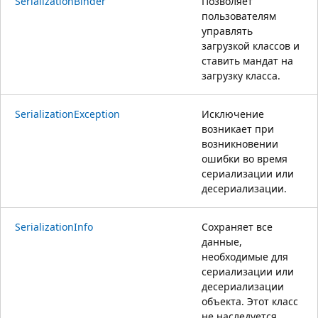
SerializationBinder
Позволяет
пользователям
управлять
загрузкой классов и
ставить мандат на
загрузку класса.
SerializationException
Исключение
возникает при
возникновении
ошибки во время
сериализации или
десериализации.
SerializationInfo
Сохраняет все
данные,
необходимые для
сериализации или
десериализации
объекта. Этот класс
не наследуется.