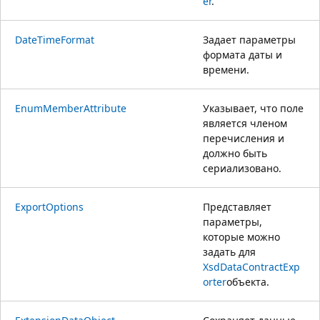
er
.
DateTimeFormat
Задает параметры
формата даты и
времени.
EnumMemberAttribute
Указывает, что поле
является членом
перечисления и
должно быть
сериализовано.
ExportOptions
Представляет
параметры,
которые можно
задать для
XsdDataContractExp
orter
объекта.