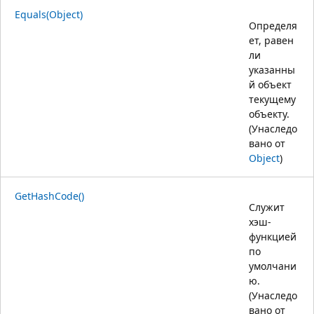
Equals(Object)
Определя
ет, равен
ли
указанны
й объект
текущему
объекту.
(Унаследо
вано от
Object
)
GetHashCode()
Служит
хэш-
функцией
по
умолчани
ю.
(Унаследо
вано от