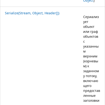
Object
)
Serialize(Stream, Object, Header[])
Сериализ
ует
объект
или граф
объектов
с
указанны
м
верхним
(корневы
м) к
заданном
у потоку,
включаю
щего
предостав
ленные
заголовки