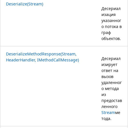
Deserialize(Stream)
Десериал
изация
указанног
о потока в
граф
объектов.
DeserializeMethodResponse(Stream,
Десериал
HeaderHandler, IMethodCallMessage)
изирует
ответ на
вызов
удаленног
о метода
из
предостав
ленного
Stream
ме
тода.