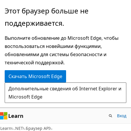
Пропустить
Переход
Этот браузер больше не
и
к
поддерживается.
перейти
навигации
к
на
Выполните обновление до Microsoft Edge, чтобы
основному
странице
воспользоваться новейшими функциями,
содержимому
обновлениями для системы безопасности и
технической поддержкой.
Скачать Microsoft Edge
Дополнительные сведения об Internet Explorer и
Microsoft Edge
Learn
Вход
C#
Learn
.NET
Браузер API