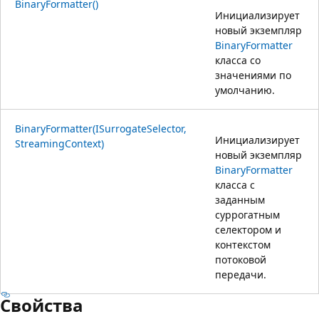
BinaryFormatter()
Инициализирует
новый экземпляр
BinaryFormatter
класса со
значениями по
умолчанию.
BinaryFormatter(ISurrogateSelector,
Инициализирует
StreamingContext)
новый экземпляр
BinaryFormatter
класса с
заданным
суррогатным
селектором и
контекстом
потоковой
передачи.
Свойства