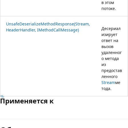
в этом
потоке.
UnsafeDeserializeMethodResponse(Stream,
Десериал
HeaderHandler, IMethodCallMessage)
изирует
ответ на
вызов
удаленног
о метода
из
предостав
ленного
Stream
ме
тода.
Применяется к