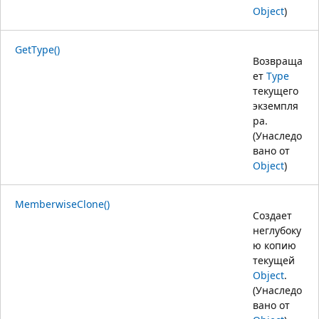
Object
)
GetType()
Возвраща
ет
Type
текущего
экземпля
ра.
(Унаследо
вано от
Object
)
MemberwiseClone()
Создает
неглубоку
ю копию
текущей
Object
.
(Унаследо
вано от