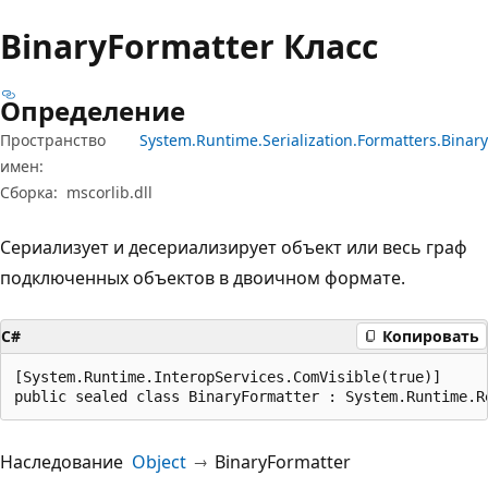
Binary
Formatter Класс
Определение
Пространство
System.Runtime.Serialization.Formatters.Binary
имен:
Сборка:
mscorlib.dll
Сериализует и десериализирует объект или весь граф
подключенных объектов в двоичном формате.
C#
Копировать
[System.Runtime.InteropServices.ComVisible(true)]

public sealed class BinaryFormatter : System.Runtime.R
Наследование
Object
BinaryFormatter