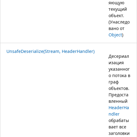
яющую
текущий
объект.
(Унаследо
вано от
Object
)
UnsafeDeserialize(Stream, HeaderHandler)
Десериал
изация
указанног
о потока в
граф
объектов.
Предоста
вленный
HeaderHa
ndler
обрабаты
вает все
заголовки