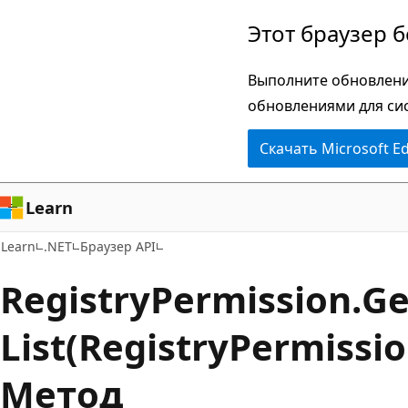
Пропустить
Переход
Этот браузер 
и
к
перейти
навигации
Выполните обновлени
к
на
обновлениями для си
основному
странице
Скачать Microsoft E
содержимому
Learn
Learn
.NET
Браузер API
Registry
Permission.
Ge
List(RegistryPermissi
Метод