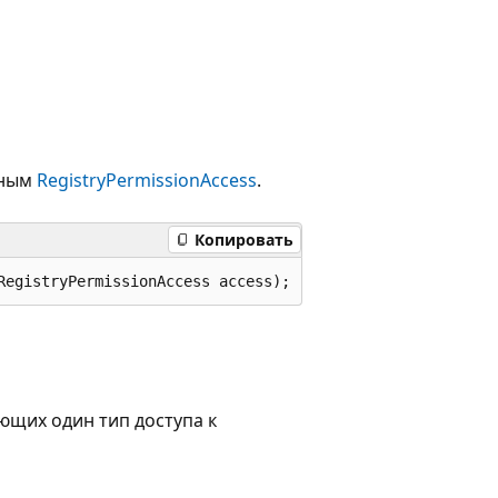
нным
RegistryPermissionAccess
.
Копировать
RegistryPermissionAccess access);
ющих один тип доступа к