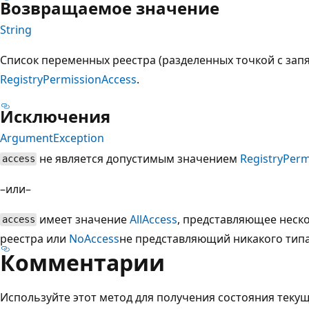
Возвращаемое значение
String
Список переменных реестра (разделенных точкой с запя
RegistryPermissionAccess
.
Исключения
ArgumentException
не является допустимым значением
RegistryPerm
access
–или–
имеет значение
AllAccess
, представляющее неск
access
реестра или
NoAccess
не представляющий никакого типа
Комментарии
Используйте этот метод для получения состояния теку