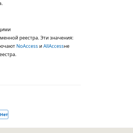
а.
щими
менной реестра. Эти значения:
лючают
NoAccess
и
AllAccess
не
еестра.
Нет