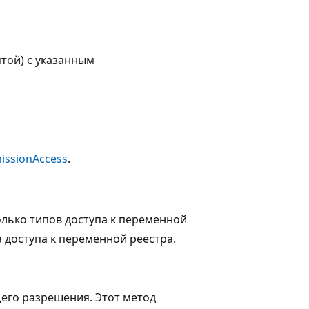
той) с указанным
issionAccess
.
олько типов доступа к переменной
 доступа к переменной реестра.
щего разрешения. Этот метод