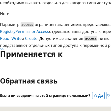
необходимо вызвать отдельно для каждого типа доступ
Note
Параметр
ограничен значениями, представляю
access
RegistryPermissionAccess
отдельные типы доступа к пере
Read
,
Write
и
Create
. Допустимые значения
не вк
access
представляют отдельных типов доступа к переменной р
Применяется к
Режим
чтения
Обратная связь
выключен
Были ли сведения на этой странице полезными?
Да