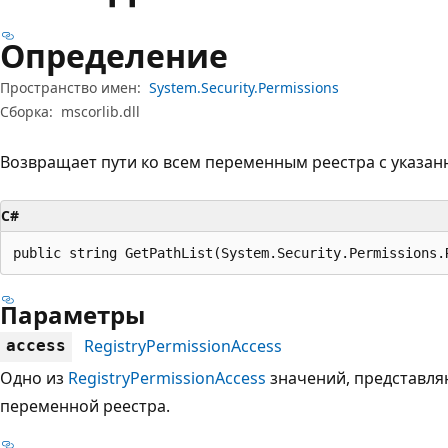
Определение
Пространство имен:
System.Security.Permissions
Сборка:
mscorlib.dll
Возвращает пути ко всем переменным реестра с указа
C#
public string GetPathList(System.Security.Permissions.
Параметры
RegistryPermissionAccess
access
Одно из
RegistryPermissionAccess
значений, представля
переменной реестра.