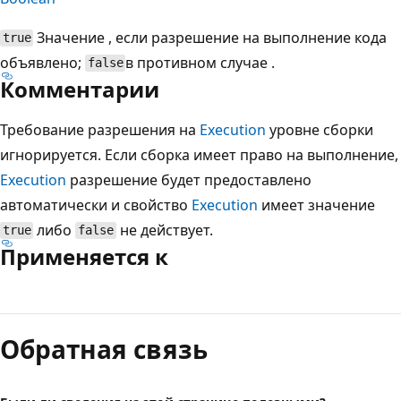
Значение , если разрешение на выполнение кода
true
объявлено;
в противном случае .
false
Комментарии
Требование разрешения на
Execution
уровне сборки
игнорируется. Если сборка имеет право на выполнение,
Execution
разрешение будет предоставлено
автоматически и свойство
Execution
имеет значение
либо
не действует.
true
false
Применяется к
Режим
чтения
Обратная связь
выключен