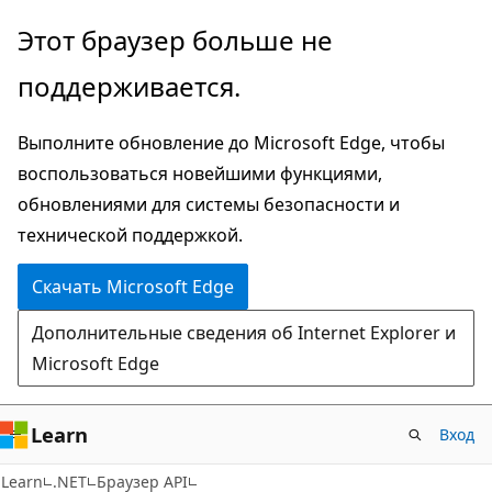
Пропустить
Переход
Этот браузер больше не
и
к
поддерживается.
перейти
навигации
к
на
Выполните обновление до Microsoft Edge, чтобы
основному
странице
воспользоваться новейшими функциями,
содержимому
обновлениями для системы безопасности и
технической поддержкой.
Скачать Microsoft Edge
Дополнительные сведения об Internet Explorer и
Microsoft Edge
Learn
Вход
C#
Learn
.NET
Браузер API