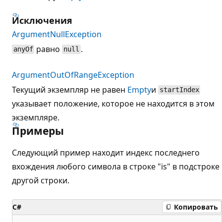
Исключения
ArgumentNullException
равно
.
anyOf
null
ArgumentOutOfRangeException
Текущий экземпляр не равен
Empty
и
startIndex
указывает положение, которое не находится в этом
экземпляре.
Примеры
Следующий пример находит индекс последнего
вхождения любого символа в строке "is" в подстроке
другой строки.
C#
Копировать