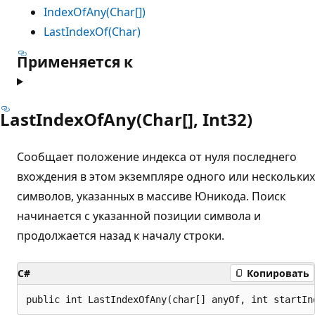
IndexOfAny(Char[])
LastIndexOf(Char)
Применяется к
LastIndexOfAny(Char[], Int32)
Сообщает положение индекса от нуля последнего
вхождения в этом экземпляре одного или нескольких
символов, указанных в массиве Юникода. Поиск
начинается с указанной позиции символа и
продолжается назад к началу строки.
C#
Копировать
public int LastIndexOfAny(char[] anyOf, int startIn