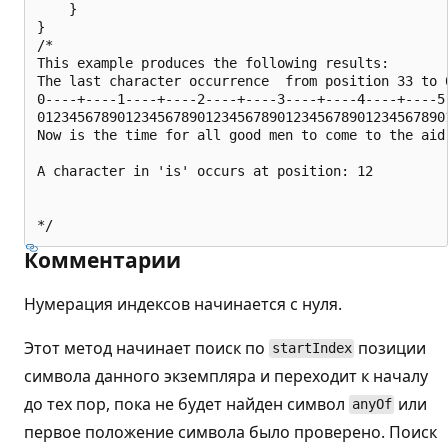
    }

}

/*

This example produces the following results:

The last character occurrence  from position 33 to 0
0----+----1----+----2----+----3----+----4----+----5-
0123456789012345678901234567890123456789012345678901
Now is the time for all good men to come to the aid 
A character in 'is' occurs at position: 12

Комментарии
Нумерация индексов начинается с нуля.
Этот метод начинает поиск по
позиции
startIndex
символа данного экземпляра и переходит к началу
до тех пор, пока не будет найден символ
или
anyOf
первое положение символа было проверено. Поиск