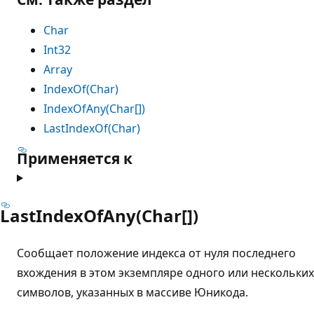
Char
Int32
Array
IndexOf(Char)
IndexOfAny(Char[])
LastIndexOf(Char)
Применяется к
LastIndexOfAny(Char[])
Сообщает положение индекса от нуля последнего
вхождения в этом экземпляре одного или нескольких
символов, указанных в массиве Юникода.