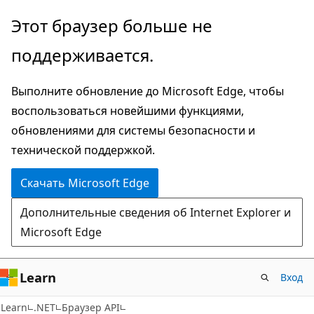
Пропустить
Переход
Этот браузер больше не
и
к
поддерживается.
перейти
навигации
к
на
Выполните обновление до Microsoft Edge, чтобы
основному
странице
воспользоваться новейшими функциями,
содержимому
обновлениями для системы безопасности и
технической поддержкой.
Скачать Microsoft Edge
Дополнительные сведения об Internet Explorer и
Microsoft Edge
Learn
Вход
C#
Learn
.NET
Браузер API