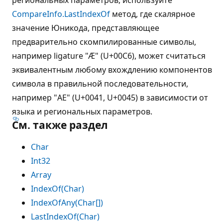
CompareInfo.LastIndexOf
метод, где скалярное
значение Юникода, представляющее
предварительно скомпилированные символы,
например ligature "Æ" (U+00C6), может считаться
эквивалентным любому вхождлению компонентов
символа в правильной последовательности,
например "AE" (U+0041, U+0045) в зависимости от
языка и региональных параметров.
См. также раздел
Char
Int32
Array
IndexOf(Char)
IndexOfAny(Char[])
LastIndexOf(Char)