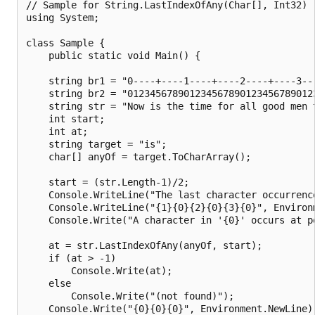
// Sample for String.LastIndexOfAny(Char[], Int32)

using System;

class Sample {

    public static void Main() {

    string br1 = "0----+----1----+----2----+----3--
    string br2 = "012345678901234567890123456789012
    string str = "Now is the time for all good men 
    int start;

    int at;

    string target = "is";

    char[] anyOf = target.ToCharArray();

    start = (str.Length-1)/2;

    Console.WriteLine("The last character occurrenc
    Console.WriteLine("{1}{0}{2}{0}{3}{0}", Environm
    Console.Write("A character in '{0}' occurs at po
    at = str.LastIndexOfAny(anyOf, start);

    if (at > -1)

        Console.Write(at);

    else

        Console.Write("(not found)");

    Console.Write("{0}{0}{0}", Environment.NewLine);