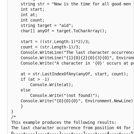
    string str = "Now is the time for all good men 
    int start;

    int at;

    int count;

    string target = "aid";

    char[] anyOf = target.ToCharArray();

    start = ((str.Length-1)*2)/3;

    count = (str.Length-1)/3;

    Console.WriteLine("The last character occurrenc
    Console.WriteLine("{1}{0}{2}{0}{3}{0}", Environm
    Console.Write("A character in '{0}' occurs at po
    at = str.LastIndexOfAny(anyOf, start, count);

    if (at > -1)

        Console.Write(at);

    else

        Console.Write("(not found)");

    Console.Write("{0}{0}{0}", Environment.NewLine);
    }

}

/*

This example produces the following results:

The last character occurrence from position 44 for 2
0----+----1----+----2----+----3----+----4----+----5-