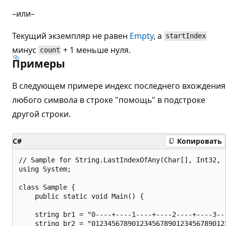
–или–
Текущий экземпляр не равен
Empty
, а
startIndex
минус
+ 1 меньше нуля.
count
Примеры
В следующем примере индекс последнего вхождения
любого символа в строке "помощь" в подстроке
другой строки.
C#
Копировать
// Sample for String.LastIndexOfAny(Char[], Int32, I
using System;

class Sample {

    public static void Main() {

    string br1 = "0----+----1----+----2----+----3--
    string br2 = "012345678901234567890123456789012