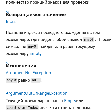
Количество позиций знаков для проверки.
Возвращаемое значение
Int32
Позиция индекса последнего вхождения в этом
экземпляре, где найден любой символ
; -1, если
anyOf
символ не
найден или равен текущему
anyOf
экземпляру
Empty
.
Исключения
ArgumentNullException
равно
.
anyOf
null
ArgumentOutOfRangeException
Текущий экземпляр не равен
Empty
или
является отрицательным.
count
startIndex