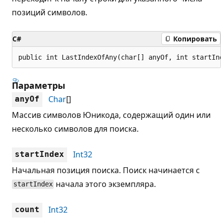
позиций символов.
C#
Копировать
public int LastIndexOfAny(char[] anyOf, int startIn
Параметры
Char
[]
anyOf
Массив символов Юникода, содержащий один или
несколько символов для поиска.
Int32
startIndex
Начальная позиция поиска. Поиск начинается с
начала этого экземпляра.
startIndex
Int32
count