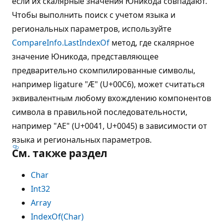
если их скалярные значения Юникода совпадают.
Чтобы выполнить поиск с учетом языка и
региональных параметров, используйте
CompareInfo.LastIndexOf
метод, где скалярное
значение Юникода, представляющее
предварительно скомпилированные символы,
например ligature "Æ" (U+00C6), может считаться
эквивалентным любому вхождлению компонентов
символа в правильной последовательности,
например "AE" (U+0041, U+0045) в зависимости от
языка и региональных параметров.
См. также раздел
Char
Int32
Array
IndexOf(Char)