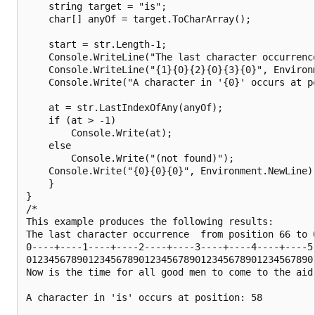
    string target = "is";

    char[] anyOf = target.ToCharArray();

    start = str.Length-1;

    Console.WriteLine("The last character occurrenc
    Console.WriteLine("{1}{0}{2}{0}{3}{0}", Environm
    Console.Write("A character in '{0}' occurs at po
    at = str.LastIndexOfAny(anyOf);

    if (at > -1)

        Console.Write(at);

    else

        Console.Write("(not found)");

    Console.Write("{0}{0}{0}", Environment.NewLine);
    }

}

/*

This example produces the following results:

The last character occurrence  from position 66 to 0
0----+----1----+----2----+----3----+----4----+----5-
0123456789012345678901234567890123456789012345678901
Now is the time for all good men to come to the aid 
A character in 'is' occurs at position: 58
