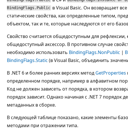
в Visual Basic. Он возвращает в
BindingFlags.Public
статические свойства, как определенные типом, пр
объектом, так и те, которые наследуются от его базо
Свойство считается общедоступным для рефлексии, е
общедоступный аксессор. В противном случае свойст
необходимо использовать
BindingFlags.NonPublic
|
B
BindingFlags.Static
(в Visual Basic, объединить знач
В .NET 6 и более ранних версиях метод
GetProperties
определенном порядке, например в алфавитном пор
Код не должен зависеть от порядка, в котором возвр
порядок зависит. Однако начиная с .NET 7 порядок 
метаданных в сборке.
В следующей таблице показано, какие элементы баз
методами при отражении типа.