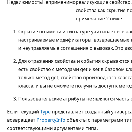
Недвижимость
Неприменимо
реализующие свойство
свойства как скрытие по
примечание 2 ниже.
Скрытие по имени и сигнатуре учитывает все ча
настраиваемые модификаторы, возвращаемые ти
и неуправляемые соглашения о вызовах. Это дв
Для отражения свойства и события скрываются п
есть свойство с методами get и set в базовом к
только метод get, свойство производного класс
класса, и вы не сможете получить доступ к метод
Пользовательские атрибуты не являются часть
Если текущий
Type
представляет созданный универса
возвращает
PropertyInfo
объекты с параметрами ти
соответствующими аргументами типа.