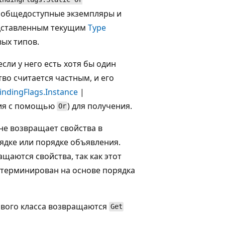
се общедоступные экземпляры и
едставленным текущим
Type
вых типов.
сли у него есть хотя бы один
во считается частным, и его
indingFlags.Instance
|
ения с помощью
) для получения.
Or
не возвращает свойства в
ядке или порядке объявления.
ащаются свойства, так как этот
детерминирован на основе порядка
ового класса возвращаются
Get