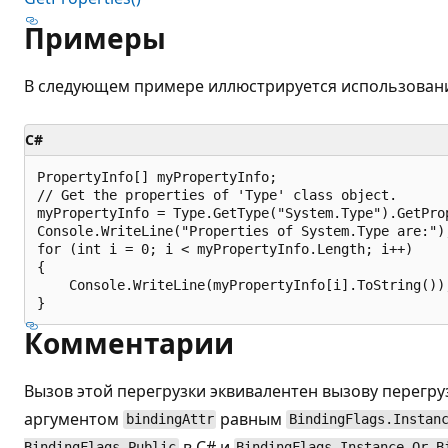
Примеры
В следующем примере иллюстрируется использован
C#
PropertyInfo[] myPropertyInfo;

// Get the properties of 'Type' class object.

myPropertyInfo = Type.GetType("System.Type").GetProp
Console.WriteLine("Properties of System.Type are:");
for (int i = 0; i < myPropertyInfo.Length; i++)

{

    Console.WriteLine(myPropertyInfo[i].ToString());
Комментарии
Вызов этой перегрузки эквивалентен вызову перегр
аргументом
равным
bindingAttr
BindingFlags.Instan
в C# и
BindingFlags.Public
BindingFlags.Instance Or B