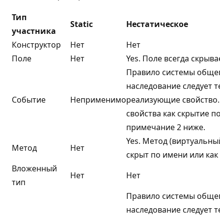
Тип
Static
Нестатическое
участника
Конструктор
Нет
Нет
Поле
Нет
Yes. Поле всегда скрыва
Правило системы общего
наследование следует т
Событие
Неприменимо
реализующие свойство
свойства как скрытие по
примечание 2 ниже.
Yes. Метод (виртуальны
Метод
Нет
скрыт по имени или как 
Вложенный
Нет
Нет
тип
Правило системы общего
наследование следует т