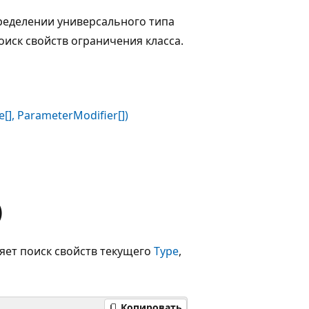
ределении универсального типа
оиск свойств ограничения класса.
e[], ParameterModifier[])
)
яет поиск свойств текущего
Type
,
Копировать