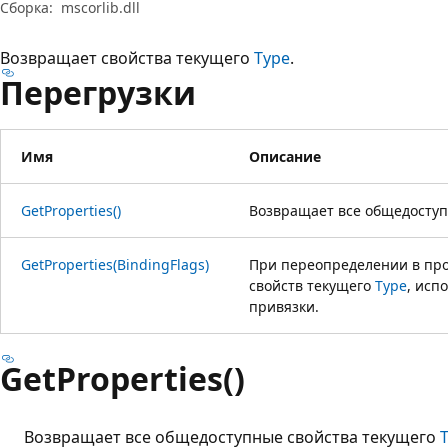
Сборка:
mscorlib.dll
Возвращает свойства текущего
Type
.
Перегрузки
Имя
Описание
GetProperties()
Возвращает все общедоступ
GetProperties(BindingFlags)
При переопределении в про
свойств текущего
Type
, исп
привязки.
GetProperties()
Возвращает все общедоступные свойства текущего