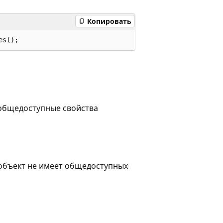
Копировать
es();
общедоступные свойства
объект не имеет общедоступных