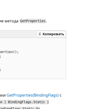
ие метода
.
GetProperties
Копировать
erties();





узки
GetProperties(BindingFlags)
с
ce | BindingFlags.Static |
indingFlags.Static Or