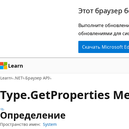
Пропустить
Переход
Этот браузер 
и
к
перейти
навигации
Выполните обновлени
к
на
обновлениями для си
основному
странице
Скачать Microsoft E
содержимому
Learn
Learn
.NET
Браузер API
Type.
Get
Properties М
Определение
Пространство имен:
System