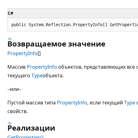
C#
public System.Reflection.PropertyInfo[] GetProperti
Возвращаемое значение
PropertyInfo
[]
Массив
PropertyInfo
объектов, представляющих все 
текущего
Type
объекта.
–или–
Пустой массив типа
PropertyInfo
, если текущий
Type
свойств.
Реализации
GetProperties()