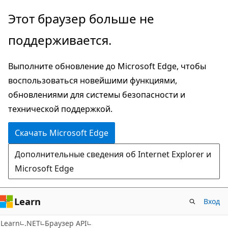
Пропустить
Переход
Этот браузер больше не
и
к
поддерживается.
перейти
навигации
к
на
Выполните обновление до Microsoft Edge, чтобы
основному
странице
воспользоваться новейшими функциями,
содержимому
обновлениями для системы безопасности и
технической поддержкой.
Скачать Microsoft Edge
Дополнительные сведения об Internet Explorer и
Microsoft Edge
Learn
Вход
C#
Learn
.NET
Браузер API