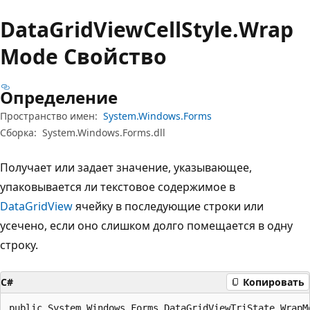
Data
Grid
View
Cell
Style.
Wrap
Mode Свойство
Определение
Пространство имен:
System.Windows.Forms
Сборка:
System.Windows.Forms.dll
Получает или задает значение, указывающее,
упаковывается ли текстовое содержимое в
DataGridView
ячейку в последующие строки или
усечено, если оно слишком долго помещается в одну
строку.
C#
Копировать
public System.Windows.Forms.DataGridViewTriState WrapM