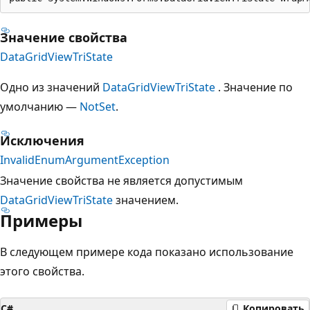
Значение свойства
DataGridViewTriState
Одно из значений
DataGridViewTriState
. Значение по
умолчанию —
NotSet
.
Исключения
InvalidEnumArgumentException
Значение свойства не является допустимым
DataGridViewTriState
значением.
Примеры
В следующем примере кода показано использование
этого свойства.
C#
Копировать