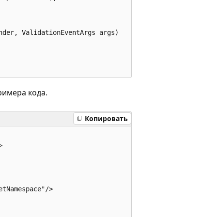
der, ValidationEventArgs args)

имера кода.
Копировать


tNamespace"/>
