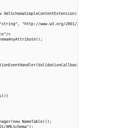
w XmlSchemaSimpleContentExtension();

"string", "http://www.w3.org/2001/XMLSchema");

e"/>

emaAnyAttribute();

tionEventHandler(ValidationCallbackOne);

())

ager(new NameTable());

1/XMLSchema");
