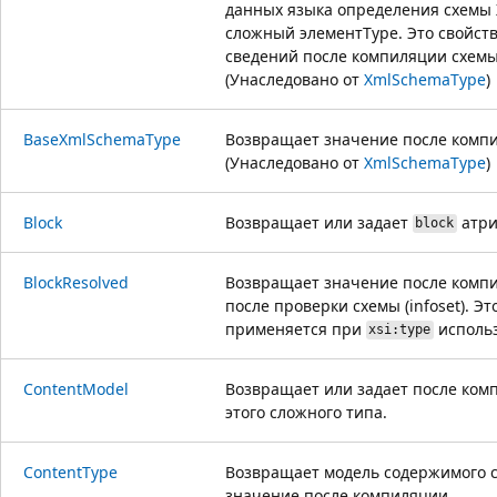
данных языка определения схемы X
сложный элементType. Это свойств
сведений после компиляции схемы
(Унаследовано от
XmlSchemaType
)
BaseXmlSchemaType
Возвращает значение после компи
(Унаследовано от
XmlSchemaType
)
Block
Возвращает или задает
атри
block
BlockResolved
Возвращает значение после компи
после проверки схемы (infoset). Эт
применяется при
использ
xsi:type
ContentModel
Возвращает или задает после ко
этого сложного типа.
ContentType
Возвращает модель содержимого с
значение после компиляции.