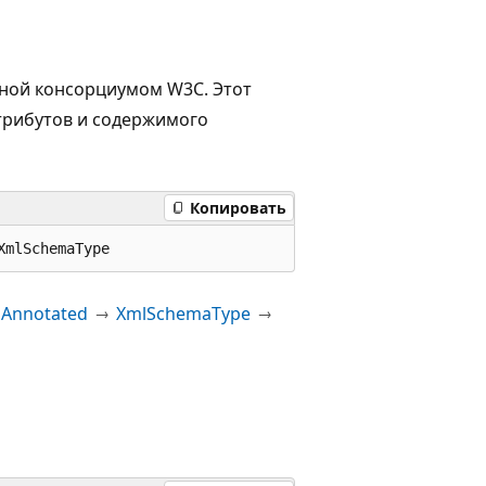
нной консорциумом W3C. Этот
трибутов и содержимого
Копировать
XmlSchemaType
Annotated
XmlSchemaType