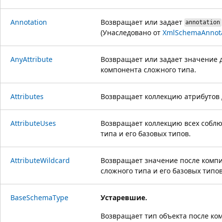
Annotation
Возвращает или задает
annotation
(Унаследовано от
XmlSchemaAnnot
AnyAttribute
Возвращает или задает значение 
компонента сложного типа.
Attributes
Возвращает коллекцию атрибутов 
AttributeUses
Возвращает коллекцию всех соблю
типа и его базовых типов.
AttributeWildcard
Возвращает значение после комп
сложного типа и его базовых типов
BaseSchemaType
Устаревшие.
Возвращает тип объекта после ко