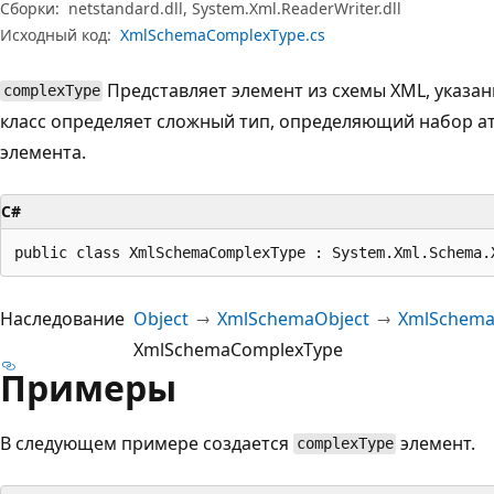
Сборки:
netstandard.dll, System.Xml.ReaderWriter.dll
Исходный код:
XmlSchemaComplexType.cs
Представляет элемент из схемы XML, указа
complexType
класс определяет сложный тип, определяющий набор а
элемента.
C#
public class XmlSchemaComplexType : System.Xml.Schema.
Наследование
Object
XmlSchemaObject
XmlSchema
XmlSchemaComplexType
Примеры
В следующем примере создается
элемент.
complexType