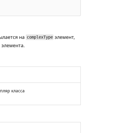
ылается на
элемент,
complexType
 элемента.
пляр класса