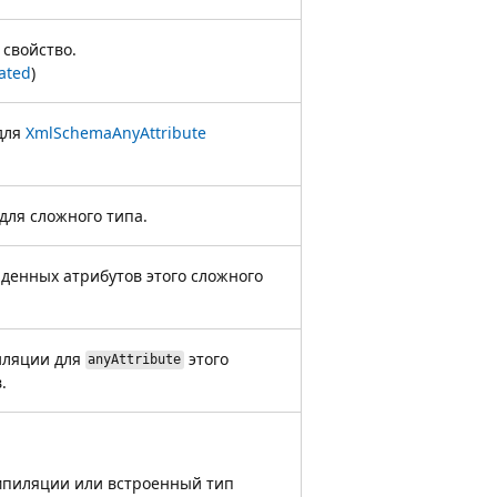
свойство.
ated
)
для
XmlSchemaAnyAttribute
для сложного типа.
денных атрибутов этого сложного
иляции для
этого
anyAttribute
.
мпиляции или встроенный тип