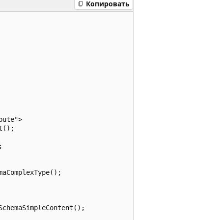
Копировать
ute">

();



aComplexType();

chemaSimpleContent();
