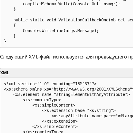
        compiledSchema.Write(Console.Out, nsmgr);

    }

    public static void ValidationCallbackOne(object sen
    {

        Console.WriteLine(args.Message);

    }

Следующий XML-файл используется для предыдущего пр
XML
<?xml version="1.0" encoding="IBM437"?>

<xs:schema xmlns:xs="http://www.w3.org/2001/XMLSchema">
    <xs:element name="stringElementWithAnyAttribute">

        <xs:complexType>

            <xs:simpleContent>

                <xs:extension base="xs:string">

                    <xs:anyAttribute namespace="##targe
                </xs:extension>

            </xs:simpleContent>

        </xs:complexType>
