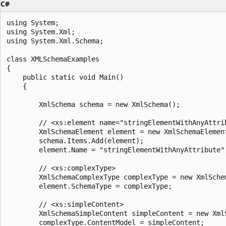
C#
using System;

using System.Xml;

using System.Xml.Schema;

class XMLSchemaExamples

{

    public static void Main()

    {

        XmlSchema schema = new XmlSchema();

        // <xs:element name="stringElementWithAnyAttrib
        XmlSchemaElement element = new XmlSchemaElement
        schema.Items.Add(element);

        element.Name = "stringElementWithAnyAttribute";
        // <xs:complexType>

        XmlSchemaComplexType complexType = new XmlSchem
        element.SchemaType = complexType;

        // <xs:simpleContent>

        XmlSchemaSimpleContent simpleContent = new XmlS
        complexType.ContentModel = simpleContent;
