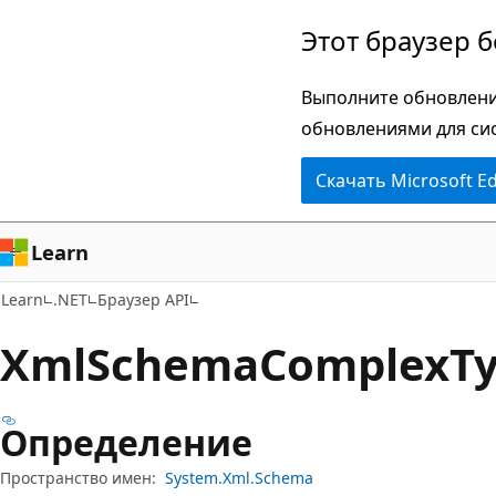
Пропустить
Переход
Этот браузер 
и
к
перейти
навигации
Выполните обновлени
к
на
обновлениями для си
основному
странице
Скачать Microsoft E
содержимому
Learn
Learn
.NET
Браузер API
Xml
Schema
Complex
T
Определение
Пространство имен:
System.Xml.Schema