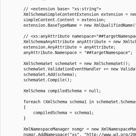
        // <extension base= "xs:string">

        XmlSchemaSimpleContentExtension extension = ne
        simpleContent.Content = extension;

        extension.BaseTypeName = new XmlQualifiedName(
        // <xs:anyAttribute namespace="##targetNamespac
        XmlSchemaAnyAttribute anyAttribute = new XmlSch
        extension.AnyAttribute = anyAttribute;

        anyAttribute.Namespace = "##targetNamespace";

        XmlSchemaSet schemaSet = new XmlSchemaSet();

        schemaSet.ValidationEventHandler += new Valida
        schemaSet.Add(schema);

        schemaSet.Compile();

        XmlSchema compiledSchema = null;

        foreach (XmlSchema schema1 in schemaSet.Schemas
        {

            compiledSchema = schema1;

        }

        XmlNamespaceManager nsmgr = new XmlNamespaceMan
        nsmgr.AddNamespace("xs", "http://www.w3.org/200