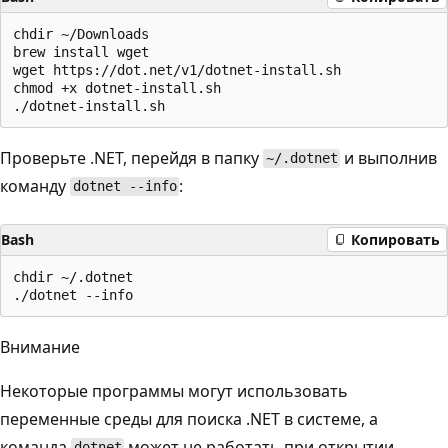
chdir ~/Downloads

brew install wget

wget https://dot.net/v1/dotnet-install.sh

chmod +x dotnet-install.sh

Проверьте .NET, перейдя в папку
и выполнив
~/.dotnet
команду
:
dotnet --info
Bash
Копировать
chdir ~/.dotnet

Внимание
Некоторые программы могут использовать
переменные среды для поиска .NET в системе, а
команда
может не работать при открытии
dotnet