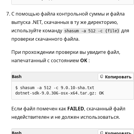
С помощью файла контрольной суммы и файла
выпуска .NET, скачанных в ту же директорию,
используйте команду
для
shasum -a 512 -c {file}
проверки скачанного файла.
При прохождении проверки вы увидите файл,
напечатанный с состоянием
OK
:
Bash
Копировать
$ shasum -a 512 -c 9.0.10-sha.txt

Если файл помечен как
FAILED
, скачанный файл
недействителен и не должен использоваться.
Bash
Копировать