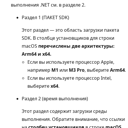
выполнения .NET см. в разделе 2.
Раздел 1 (ПАКЕТ SDK)
Этот раздел — это область загрузки пакета
SDK. В столбце установщиков для строки
macOS
перечислены две архитектуры:
Arm64 и
x64
.
Если вы используете процессор Apple,
например
M1
или
M3 Pro
, выберите
Arm64
.
Если вы используете процессор Intel,
выберите
x64
.
Раздел 2 (время выполнения)
Этот раздел содержит загрузки среды
выполнения. Обратите внимание, что ссылки
на
столбец установщиков
в строке
macOS