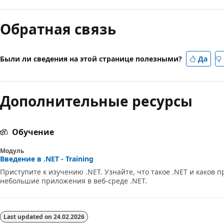
Режим
чтения
Обратная связь
выключен
Были ли сведения на этой странице полезными?
Да
Дополнительные ресурсы
Обучение
Модуль
Введение в .NET - Training
Приступите к изучению .NET. Узнайте, что такое .NET и каков 
небольшие приложения в веб-среде .NET.
Last updated on
24.02.2026