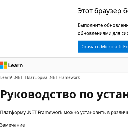
Пропустить
Этот браузер 
и
перейти
Выполните обновлени
к
обновлениями для си
основному
Скачать Microsoft E
содержимому
Learn
Learn
.NET
Платформа .NET Framework
Руководство по уста
Платформу .NET Framework можно установить в различ
Замечание