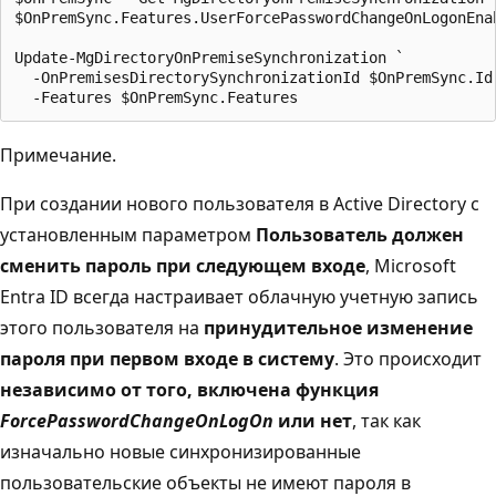
$OnPremSync.Features.UserForcePasswordChangeOnLogonEnab
Update-MgDirectoryOnPremiseSynchronization `

  -OnPremisesDirectorySynchronizationId $OnPremSync.Id 
Примечание.
При создании нового пользователя в Active Directory с
установленным параметром
Пользователь должен
сменить пароль при следующем входе
, Microsoft
Entra ID всегда настраивает облачную учетную запись
этого пользователя на
принудительное изменение
пароля при первом входе в систему
. Это происходит
независимо от того, включена функция
ForcePasswordChangeOnLogOn
или нет
, так как
изначально новые синхронизированные
пользовательские объекты не имеют пароля в