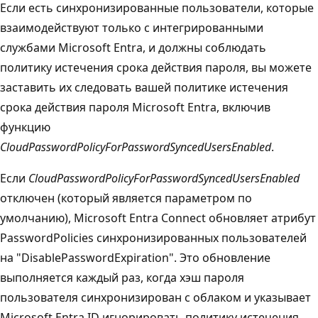
Если есть синхронизированные пользователи, которые
взаимодействуют только с интегрированными
службами Microsoft Entra, и должны соблюдать
политику истечения срока действия пароля, вы можете
заставить их следовать вашей политике истечения
срока действия пароля Microsoft Entra, включив
функцию
CloudPasswordPolicyForPasswordSyncedUsersEnabled
.
Если
CloudPasswordPolicyForPasswordSyncedUsersEnabled
отключен (который является параметром по
умолчанию), Microsoft Entra Connect обновляет атрибут
PasswordPolicies синхронизированных пользователей
на "DisablePasswordExpiration". Это обновление
выполняется каждый раз, когда хэш пароля
пользователя синхронизирован с облаком и указывает
Microsoft Entra ID игнорировать политику истечения