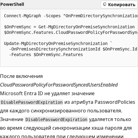
PowerShell
Копировать
Connect-MgGraph -Scopes "OnPremDirectorySynchronization
$OnPremSync = Get-MgDirectoryOnPremiseSynchronization

$OnPremSync.Features.CloudPasswordPolicyForPasswordSync
Update-MgDirectoryOnPremiseSynchronization `

  -OnPremisesDirectorySynchronizationId $OnPremSync.Id 
  -Features $OnPremSync.Features

После включения
CloudPasswordPolicyForPasswordSyncedUsersEnabled
Microsoft Entra ID не удаляет значение
из атрибута PasswordPolicies
DisablePasswordExpiration
для каждого синхронизированного пользователя.
Значение
удаляется только
DisablePasswordExpiration
во время следующей синхронизации хэша пароля для
каждого пользователя при следующем изменении