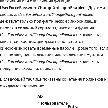
включения или отключения функции
UserForcePasswordChangeOnLogonEnabled
. Другими
словами,
UserForcePasswordChangeOnLogonEnabled
действует только при фактической синхронизации
пароля в облачный сервис. Однако если функция
UserForcePasswordChangeOnLogonEnabled
не включена,
клиент синхронизации даже не попытается
синхронизировать временные пароли. Кроме того, если
PHS не запущен, включение или отключение функции
UserForcePasswordChangeOnLogonEnabled
не влияет на
поведение входа пользователя.
В следующей таблице показаны сочетания признаков и
ожидаемое поведение:
AD
"Пользователь
Entra