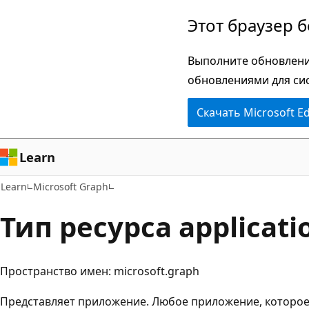
Пропустить
Этот браузер 
и
перейти
Выполните обновлени
к
обновлениями для си
основному
Скачать Microsoft E
содержимому
Learn
Learn
Microsoft Graph
Тип ресурса applicati
Пространство имен: microsoft.graph
Представляет приложение. Любое приложение, которое