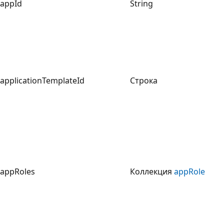
appId
String
applicationTemplateId
Строка
appRoles
Коллекция
appRole