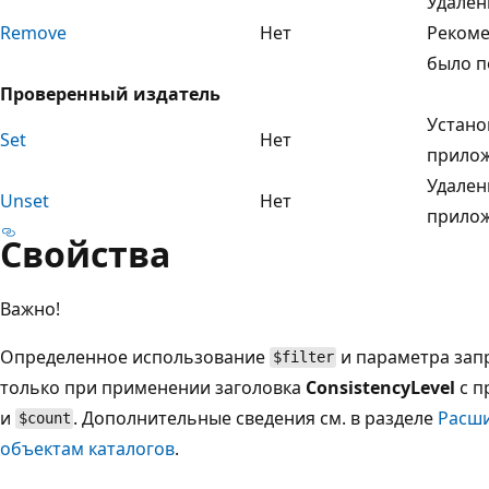
Удален
Remove
Нет
Рекоме
было п
Проверенный издатель
Устано
Set
Нет
прилож
Удален
Unset
Нет
прилож
Свойства
Важно!
Определенное использование
и параметра зап
$filter
только при применении заголовка
ConsistencyLevel
с п
и
. Дополнительные сведения см. в разделе
Расши
$count
объектам каталогов
.