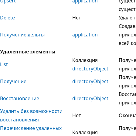
Upsert
application
сущест
сущест
Delete
Нет
Удалени
Создав
Получение дельты
application
прилож
всей к
Удаленные элементы
Коллекция
Получе
List
directoryObject
прилож
Получе
Получение
directoryObject
прилож
Восста
Восстановление
directoryObject
прилож
Удалить без возможности
Нет
Оконча
восстановления
Перечисление удаленных
Получе
Коллекция