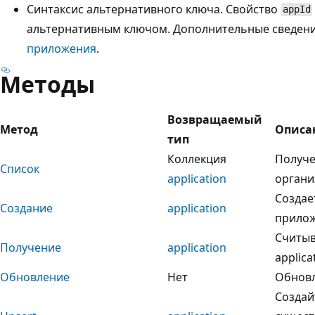
Синтаксис альтернативного ключа. Свойство
appId
альтернативным ключом. Дополнительные сведения
приложения
.
Методы
Возвращаемый
Метод
Описа
тип
Коллекция
Получе
Список
application
органи
Создае
Создание
application
прилож
Считыв
Получение
application
applica
Обновление
Нет
Обновл
Создай