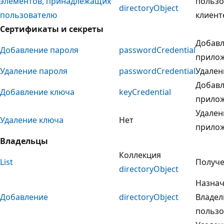
элементов, принадлежащих
пользо
directoryObject
пользователю
клиент
Сертификаты и секреты
Добавл
Добавление пароля
passwordCredential
прилож
Удаление пароля
passwordCredential
Удален
Добавл
Добавление ключа
keyCredential
прилож
Удален
Удаление ключа
Нет
прилож
Владельцы
Коллекция
List
Получе
directoryObject
Назнач
Добавление
directoryObject
Владел
пользо