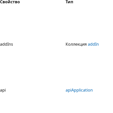
Свойство
Тип
addIns
Коллекция
addIn
api
apiApplication