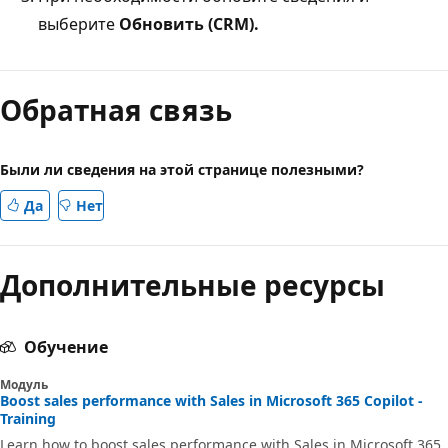
выберите
Обновить (CRM).
Режим
чтения
Обратная связь
выключен
Были ли сведения на этой странице полезными?
Да
Нет
Дополнительные ресурсы
Обучение
Модуль
Boost sales performance with Sales in Microsoft 365 Copilot -
Training
Learn how to boost sales performance with Sales in Microsoft 365