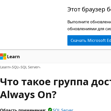
Пропустить
Этот браузер 
и
перейти
Выполните обновлени
к
обновлениями для си
основному
Скачать Microsoft E
содержимому
Learn
Learn
SQL
SQL Server
Что такое группа до
Always On?
Область применения:
SQL Server