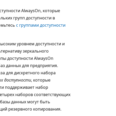
ступности AlwaysOn, которые
льких групп доступности в
комьтесь
с группами доступности
высоким уровнем доступности и
ьтернативу зеркального
ппы доступности AlwaysOn
аз данных для предприятия.
за для дискретного набора
ых доступности
, которые
ти поддерживает набор
 четырех наборов соответствующих
 базы данных могут быть
аций резервного копирования.