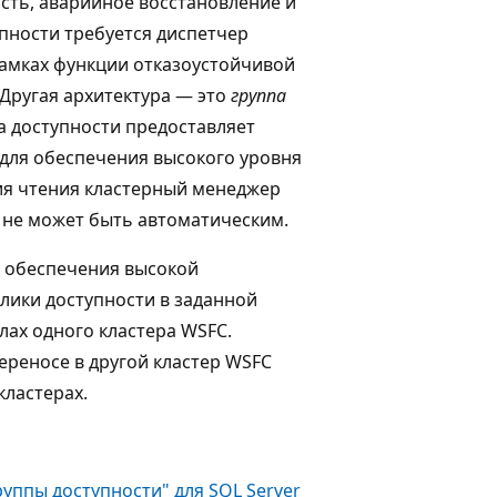
ть, аварийное восстановление и
упности требуется диспетчер
рамках функции отказоустойчивой
 Другая архитектура — это
группа
па доступности предоставляет
е для обеспечения высокого уровня
ия чтения кластерный менеджер
р не может быть автоматическим.
х обеспечения высокой
плики доступности в заданной
лах одного кластера WSFC.
ереносе в другой кластер WSFC
кластерах.
руппы доступности" для SQL Server