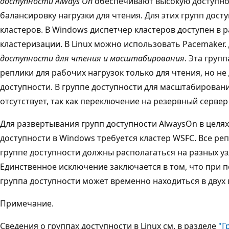
доступности Always On
обеспечивают высокую доступнос
балансировку нагрузки для чтения. Для этих групп дост
кластеров. В Windows диспетчер кластеров доступен в 
кластеризации. В Linux можно использовать Pacemaker.
доступности для чтения и масштабирования
. Эта груп
реплики для рабочих нагрузок только для чтения, но н
доступности. В группе доступности для масштабирован
отсутствует, так как переключение на резервный серве
Для развертывания групп доступности AlwaysOn в целя
доступности в Windows требуется кластер WSFC. Все ре
группе доступности должны располагаться на разных уз
Единственное исключение заключается в том, что при п
группа доступности может временно находиться в двух 
Примечание.
Сведения о группах доступности в Linux см. в разделе
"Г