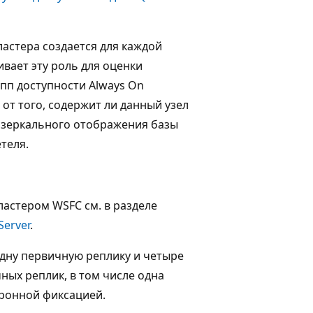
астера создается для каждой
вает эту роль для оценки
пп доступности Always On
 от того, содержит ли данный узел
т зеркального отображения базы
теля.
ластером WSFC см. в разделе
Server
.
одну первичную реплику и четыре
ых реплик, в том числе одна
хронной фиксацией.