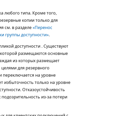
 любого типа. Кроме того,
резервные копии только для
я см. в разделе
«Перенос
и группы доступности»
.
пликой доступности
. Существуют
в которой размещаются основные
каждая из которых размещает
 целями для резервного
и переключается на уровне
ет избыточность только на уровне
оступности. Отказоустойчивость
х подозрительность из-за потери
ых для клиентских подключений с