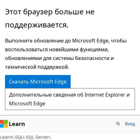
Пропустить
Этот браузер больше не
и
поддерживается.
перейти
к
Выполните обновление до Microsoft Edge, чтобы
основному
воспользоваться новейшими функциями,
содержимому
обновлениями для системы безопасности и
технической поддержкой.
Скачать Microsoft Edge
Дополнительные сведения об Internet Explorer и
Microsoft Edge
Learn
Вход
Learn
SQL
SQL Server