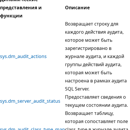
представления и
Описание
функции
Возвращает строку для
каждого действия аудита,
которое может быть
зарегистрировано в
sys.dm_audit_actions
журнале аудита, и каждой
группы действий аудита,
которая может быть
настроена в рамках аудита
SQL Server.
Предоставляет сведения о
sys.dm_server_audit_status
текущем состоянии аудита.
Возвращает таблицу,
которая сопоставляет поле
sys.dm_audit_class_type_map
class_type в журнале аудита