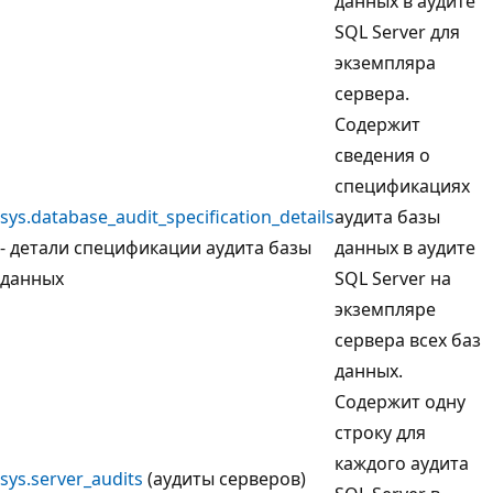
данных в аудите
SQL Server для
экземпляра
сервера.
Содержит
сведения о
спецификациях
sys.database_audit_specification_details
аудита базы
- детали спецификации аудита базы
данных в аудите
данных
SQL Server на
экземпляре
сервера всех баз
данных.
Содержит одну
строку для
каждого аудита
sys.server_audits
(аудиты серверов)