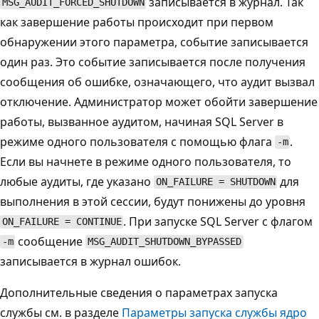
записывается в журнал. Так
MSG_AUDIT_FORCED_SHUTDOWN
как завершение работы происходит при первом
обнаружении этого параметра, событие записывается
один раз. Это событие записывается после получения
сообщения об ошибке, означающего, что аудит вызвал
отключение. Администратор может обойти завершение
работы, вызванное аудитом, начиная SQL Server в
режиме одного пользователя с помощью флага
.
-m
Если вы начнете в режиме одного пользователя, то
любые аудиты, где указано
для
ON_FAILURE = SHUTDOWN
выполнения в этой сессии, будут понижены до уровня
. При запуске SQL Server с флагом
ON_FAILURE = CONTINUE
сообщение
-m
MSG_AUDIT_SHUTDOWN_BYPASSED
записывается в журнал ошибок.
Дополнительные сведения о параметрах запуска
службы см. в разделе
Параметры запуска службы ядро