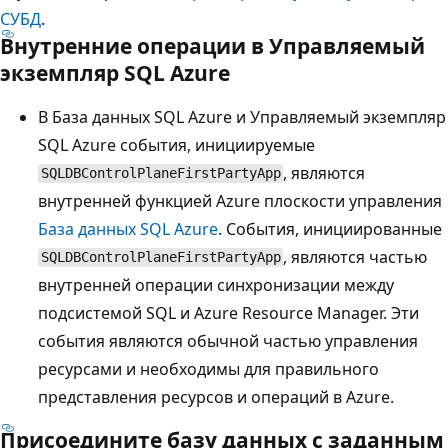
СУБД
.
Внутренние операции в Управляемый
экземпляр SQL Azure
В База данных SQL Azure и Управляемый экземпляр
SQL Azure события, инициируемые
, являются
SQLDBControlPlaneFirstPartyApp
внутренней функцией Azure плоскости управления
База данных SQL Azure
. События, инициированные
, являются частью
SQLDBControlPlaneFirstPartyApp
внутренней операции синхронизации между
подсистемой SQL и Azure Resource Manager. Эти
события являются обычной частью управления
ресурсами и необходимы для правильного
представления ресурсов и операций в Azure.
Присоедините базу данных с заданным