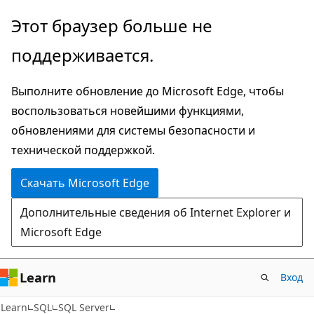
Пропустить
Этот браузер больше не
и
поддерживается.
перейти
к
Выполните обновление до Microsoft Edge, чтобы
основному
воспользоваться новейшими функциями,
содержимому
обновлениями для системы безопасности и
технической поддержкой.
Скачать Microsoft Edge
Дополнительные сведения об Internet Explorer и
Microsoft Edge
Learn
Вход
Learn
SQL
SQL Server