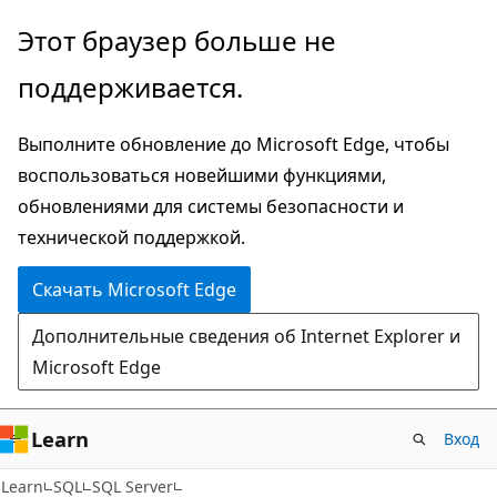
Пропустить
Этот браузер больше не
и
поддерживается.
перейти
к
Выполните обновление до Microsoft Edge, чтобы
основному
воспользоваться новейшими функциями,
содержимому
обновлениями для системы безопасности и
технической поддержкой.
Скачать Microsoft Edge
Дополнительные сведения об Internet Explorer и
Microsoft Edge
Learn
Вход
Learn
SQL
SQL Server