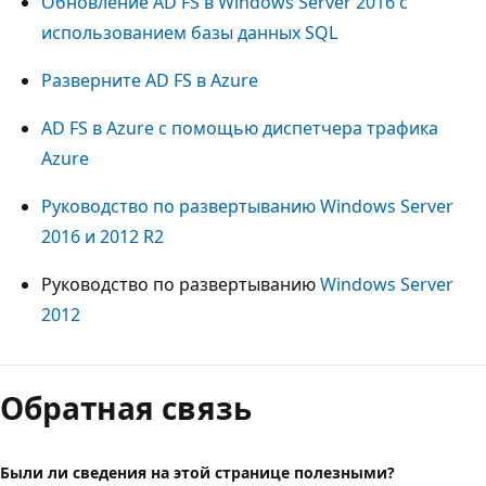
Обновление AD FS в Windows Server 2016 с
использованием базы данных SQL
Разверните AD FS в Azure
AD FS в Azure с помощью диспетчера трафика
Azure
Руководство по развертыванию Windows Server
2016 и 2012 R2
Руководство по развертыванию
Windows Server
2012
Режим
чтения
Обратная связь
выключен
Были ли сведения на этой странице полезными?