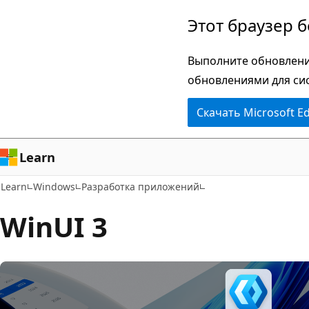
Пропустить
Этот браузер 
и
перейти
Выполните обновлени
к
обновлениями для си
основному
Скачать Microsoft E
содержимому
Learn
Learn
Windows
Разработка приложений
WinUI 3