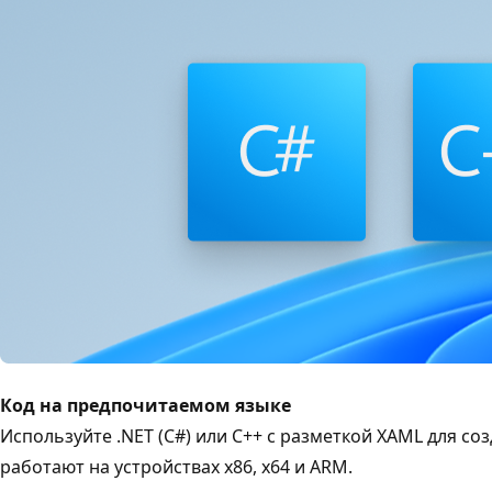
Код на предпочитаемом языке
Используйте .NET (C#) или C++ с разметкой XAML для с
работают на устройствах x86, x64 и ARM.