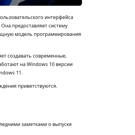
пользовательского интерфейса
 Она предоставляет систему
 мощную модель программирования
яет создавать современные,
аботают на Windows 10 версии
indows 11.
уждения приветствуются.
следними заметками о выпуске