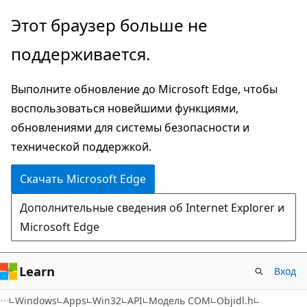
Пропустить
Этот браузер больше не
и
поддерживается.
перейти
к
Выполните обновление до Microsoft Edge, чтобы
основному
воспользоваться новейшими функциями,
содержимому
обновлениями для системы безопасности и
технической поддержкой.
Скачать Microsoft Edge
Дополнительные сведения об Internet Explorer и
Microsoft Edge
Learn
Вход
Windows
Apps
Win32
API
Модель COM
Objidl.h