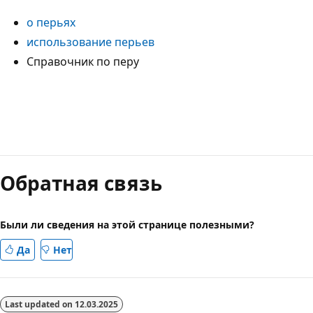
о перьях
использование перьев
Справочник по перу
Режим
чтения
Обратная связь
выключен
Были ли сведения на этой странице полезными?
Да
Нет
Last updated on
12.03.2025