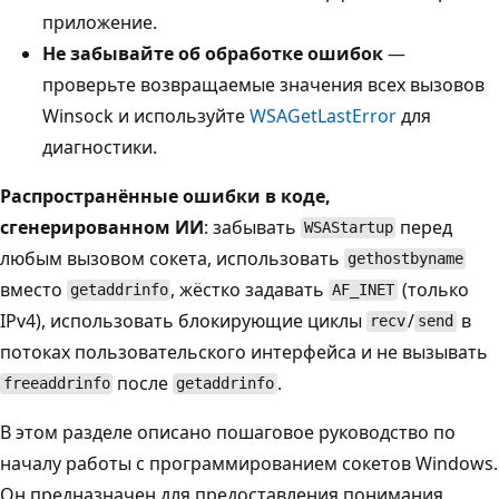
приложение.
Не забывайте об обработке ошибок
—
проверьте возвращаемые значения всех вызовов
Winsock и используйте
WSAGetLastError
для
диагностики.
Распространённые ошибки в коде,
сгенерированном ИИ
: забывать
перед
WSAStartup
любым вызовом сокета, использовать
gethostbyname
вместо
, жёстко задавать
(только
getaddrinfo
AF_INET
IPv4), использовать блокирующие циклы
/
в
recv
send
потоках пользовательского интерфейса и не вызывать
после
.
freeaddrinfo
getaddrinfo
В этом разделе описано пошаговое руководство по
началу работы с программированием сокетов Windows.
Он предназначен для предоставления понимания