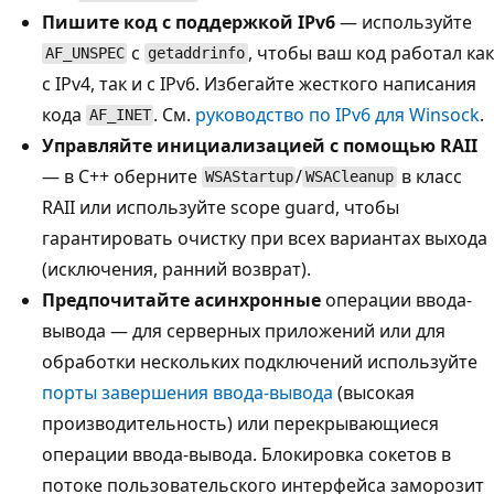
Пишите код с поддержкой IPv6
— используйте
с
, чтобы ваш код работал как
AF_UNSPEC
getaddrinfo
с IPv4, так и с IPv6. Избегайте жесткого написания
кода
. См.
руководство по IPv6 для Winsock
.
AF_INET
Управляйте инициализацией с помощью RAII
— в C++ оберните
/
в класс
WSAStartup
WSACleanup
RAII или используйте scope guard, чтобы
гарантировать очистку при всех вариантах выхода
(исключения, ранний возврат).
Предпочитайте асинхронные
операции ввода-
вывода — для серверных приложений или для
обработки нескольких подключений используйте
порты завершения ввода-вывода
(высокая
производительность) или перекрывающиеся
операции ввода-вывода. Блокировка сокетов в
потоке пользовательского интерфейса заморозит