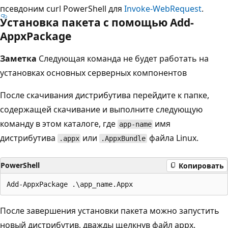
псевдоним curl PowerShell для
Invoke-WebRequest
.
Установка пакета с помощью Add-
AppxPackage
Заметка
Следующая команда не будет работать на
установках основных серверных компонентов
После скачивания дистрибутива перейдите к папке,
содержащей скачивание и выполните следующую
команду в этом каталоге, где
имя
app-name
дистрибутива
или
файла Linux.
.appx
.AppxBundle
PowerShell
Копировать
После завершения установки пакета можно запустить
новый дистрибутив, дважды щелкнув файл appx.