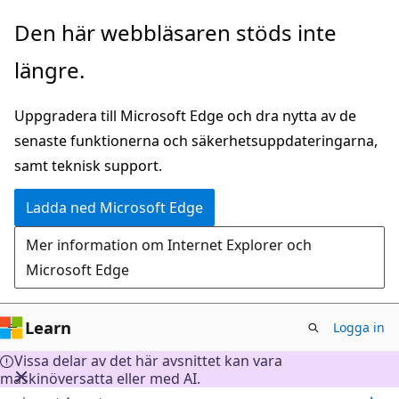
Hoppa
Den här webbläsaren stöds inte
till
längre.
huvudinnehåll
Uppgradera till Microsoft Edge och dra nytta av de
senaste funktionerna och säkerhetsuppdateringarna,
samt teknisk support.
Ladda ned Microsoft Edge
Mer information om Internet Explorer och
Microsoft Edge
Learn
Logga in
Vissa delar av det här avsnittet kan vara
maskinöversatta eller med AI.