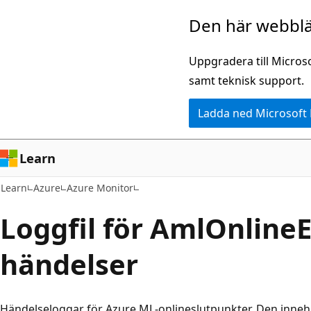
Hoppa
Den här webblä
till
huvudinnehåll
Uppgradera till Micros
samt teknisk support.
Ladda ned Microsoft
Learn
Learn
Azure
Azure Monitor
Loggfil för AmlOnline
händelser
Händelseloggar för Azure ML-onlineslutpunkter. Den inneh