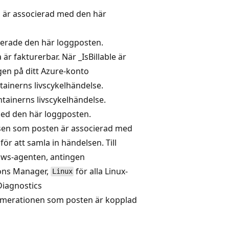
 är associerad med den här
rerade den här loggposten.
r fakturerbar. När _IsBillable är
gen på ditt Azure-konto
tainerns livscykelhändelse.
tainerns livscykelhändelse.
ed den här loggposten.
ursen som posten är associerad med
r att samla in händelsen. Till
ws-agenten, antingen
ions Manager,
för alla Linux-
Linux
Diagnostics
numerationen som posten är kopplad