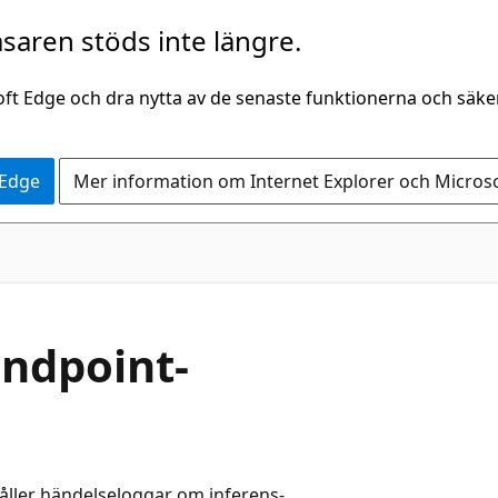
saren stöds inte längre.
oft Edge och dra nytta av de senaste funktionerna och säk
 Edge
Mer information om Internet Explorer och Micros
Endpoint-
åller händelseloggar om inferens-