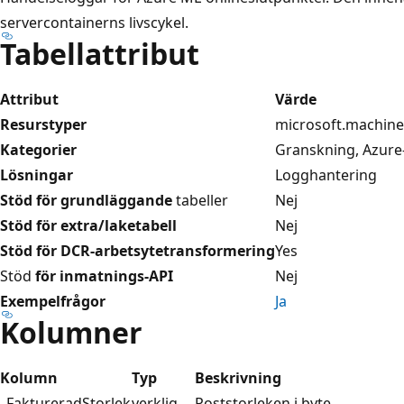
servercontainerns livscykel.
Tabellattribut
Attribut
Värde
Resurstyper
microsoft.machine
Kategorier
Granskning, Azure
Lösningar
Logghantering
Stöd för grundläggande
tabeller
Nej
Stöd för extra/laketabell
Nej
Stöd för DCR-arbetsytetransformering
Yes
Stöd
för inmatnings-API
Nej
Exempelfrågor
Ja
Kolumner
Kolumn
Typ
Beskrivning
_FaktureradStorlek
verklig
Poststorleken i byte