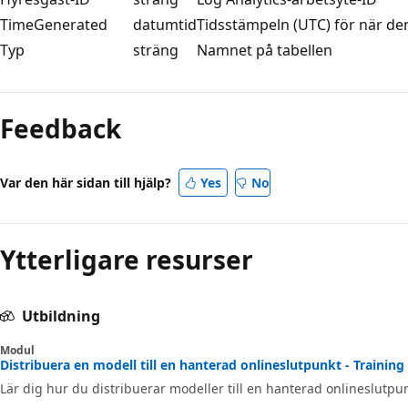
TimeGenerated
datumtid
Tidsstämpeln (UTC) för när de
Typ
sträng
Namnet på tabellen
Läsläge
inaktiverat
Feedback
Var den här sidan till hjälp?
Yes
No
Ytterligare resurser
Utbildning
Modul
Distribuera en modell till en hanterad onlineslutpunkt - Training
Lär dig hur du distribuerar modeller till en hanterad onlineslutpunk