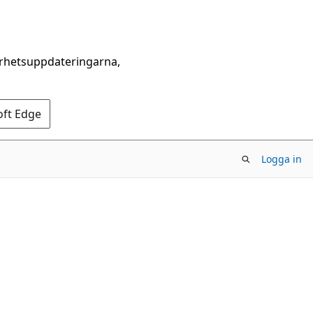
erhetsuppdateringarna,
oft Edge
Logga in