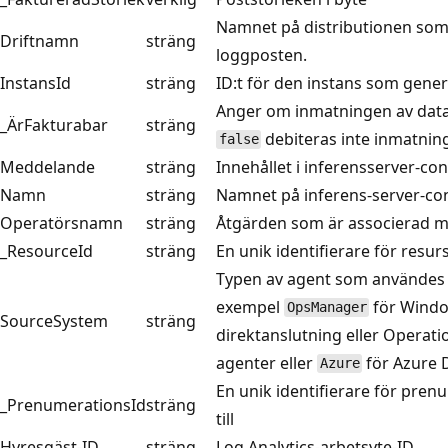
Namnet på distributionen som
Driftnamn
sträng
loggposten.
InstansId
sträng
ID:t för den instans som gene
Anger om inmatningen av data ä
_ÄrFakturabar
sträng
debiteras inte inmatnin
false
Meddelande
sträng
Innehållet i inferensserver-con
Namn
sträng
Namnet på inferens-server-con
Operatörsnamn
sträng
Åtgärden som är associerad m
_ResourceId
sträng
En unik identifierare för res
Typen av agent som användes fö
exempel
för Windo
OpsManager
SourceSystem
sträng
direktanslutning eller Operat
agenter eller
för Azure 
Azure
En unik identifierare för pre
_PrenumerationsId
sträng
till
Hyresgäst-ID
sträng
Log Analytics-arbetsyte-ID