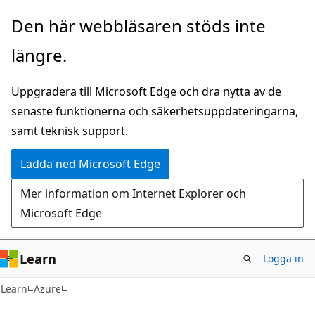
Hoppa
Den här webbläsaren stöds inte
till
längre.
huvudinnehåll
Uppgradera till Microsoft Edge och dra nytta av de
senaste funktionerna och säkerhetsuppdateringarna,
samt teknisk support.
Ladda ned Microsoft Edge
Mer information om Internet Explorer och
Microsoft Edge
Learn
Logga in
Learn
Azure