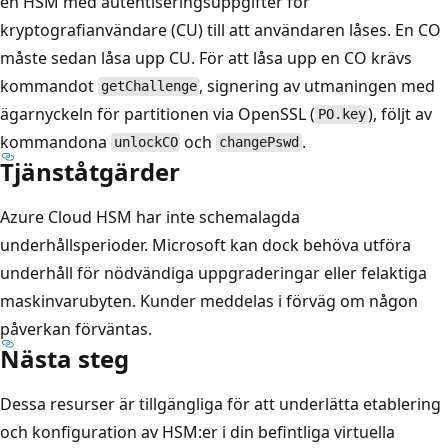
en HSM med autentiseringsuppgifter för
kryptografianvändare (CU) till att användaren låses. En CO
måste sedan låsa upp CU. För att låsa upp en CO krävs
kommandot
, signering av utmaningen med
getChallenge
ägarnyckeln för partitionen via OpenSSL (
), följt av
PO.key
kommandona
och
.
unlockCO
changePswd
Tjänståtgärder
Azure Cloud HSM har inte schemalagda
underhållsperioder. Microsoft kan dock behöva utföra
underhåll för nödvändiga uppgraderingar eller felaktiga
maskinvarubyten. Kunder meddelas i förväg om någon
påverkan förväntas.
Nästa steg
Dessa resurser är tillgängliga för att underlätta etablering
och konfiguration av HSM:er i din befintliga virtuella