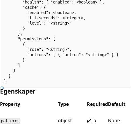
        "health": { "enabled": <boolean> },

        "cache": {

          "enabled": <boolean>,

          "ttl-seconds": <integer>,

          "level": "<string>"

        }

      },

      "permissions": [

        {

          "role": "<string>",

          "actions": [ { "action": "<string>" } ]

        }

      ]

    }

  }

Egenskaper
Property
Type
Required
Default
objekt
✔️ Ja
None
patterns