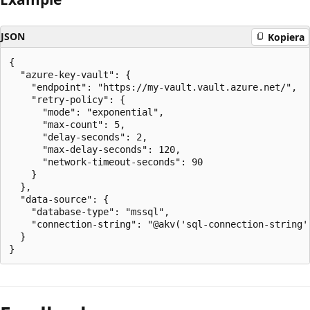
JSON
Kopiera
{

  "azure-key-vault": {

    "endpoint": "https://my-vault.vault.azure.net/",

    "retry-policy": {

      "mode": "exponential",

      "max-count": 5,

      "delay-seconds": 2,

      "max-delay-seconds": 120,

      "network-timeout-seconds": 90

    }

  },

  "data-source": {

    "database-type": "mssql",

    "connection-string": "@akv('sql-connection-string')
  }
