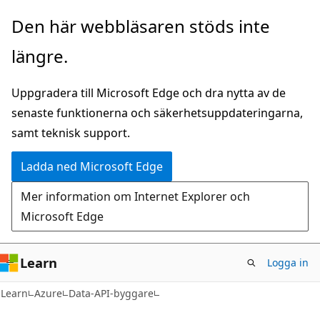
Hoppa
Den här webbläsaren stöds inte
till
längre.
huvudinnehåll
Uppgradera till Microsoft Edge och dra nytta av de
senaste funktionerna och säkerhetsuppdateringarna,
samt teknisk support.
Ladda ned Microsoft Edge
Mer information om Internet Explorer och
Microsoft Edge
Learn
Logga in
Learn
Azure
Data-API-byggare