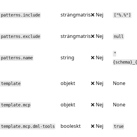
strängmatris
❌ Nej
patterns.include
["%.%"]
strängmatris
❌ Nej
patterns.exclude
null
"
string
❌ Nej
patterns.name
{schema}_
objekt
❌ Nej
None
template
objekt
❌ Nej
None
template.mcp
booleskt
❌ Nej
template.mcp.dml-tools
true