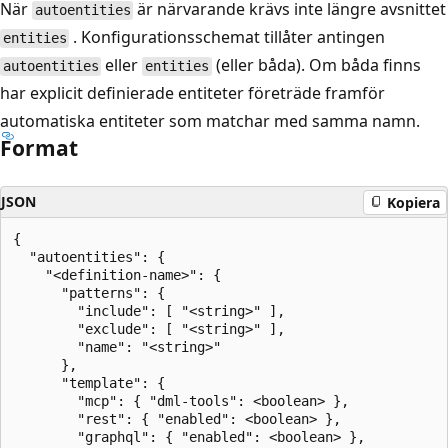
När
är närvarande krävs inte längre avsnittet
autoentities
. Konfigurationsschemat tillåter antingen
entities
eller
(eller båda). Om båda finns
autoentities
entities
har explicit definierade entiteter företräde framför
automatiska entiteter som matchar med samma namn.
Format
JSON
Kopiera
{

  "autoentities": {

    "<definition-name>": {

      "patterns": {

        "include": [ "<string>" ],

        "exclude": [ "<string>" ],

        "name": "<string>"

      },

      "template": {

        "mcp": { "dml-tools": <boolean> },

        "rest": { "enabled": <boolean> },

        "graphql": { "enabled": <boolean> },
