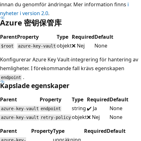
innan du genomför ändringar. Mer information finns
i
nyheter i version 2.0
.
Azure 密钥保管库
Parent
Property
Type
Required
Default
objekt
❌ Nej
None
$root
azure-key-vault
Konfigurerar Azure Key Vault-integrering för hantering av
hemligheter. I förekommande fall krävs egenskapen
.
endpoint
Kapslade egenskaper
Parent
Property
Type
Required
Default
string
✔️ Ja
None
azure-key-vault
endpoint
objekt
❌ Nej
None
azure-key-vault
retry-policy
Parent
Property
Type
Required
Default
uppräkning
azure-key-