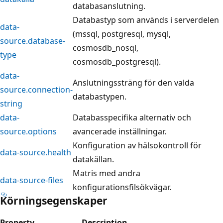
databasanslutning.
Databastyp som används i serverdelen
data-
(mssql, postgresql, mysql,
source.database-
cosmosdb_nosql,
type
cosmosdb_postgresql).
data-
Anslutningssträng för den valda
source.connection-
databastypen.
string
data-
Databasspecifika alternativ och
source.options
avancerade inställningar.
Konfiguration av hälsokontroll för
data-source.health
datakällan.
Matris med andra
data-source-files
konfigurationsfilsökvägar.
Körningsegenskaper
Property
Description