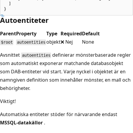
  ]

Autoentiteter
Parent
Property
Type
Required
Default
objekt
❌ Nej
None
$root
autoentities
Avsnittet
definierar mönsterbaserade regler
autoentities
som automatiskt exponerar matchande databasobjekt
som DAB-entiteter vid start. Varje nyckel i objektet är en
namngiven definition som innehåller mönster, en mall och
behörigheter.
Viktigt!
Automatiska entiteter stöder för närvarande endast
MSSQL-datakällor
.