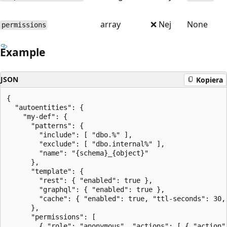
array
❌ Nej
None
permissions
Example
JSON
Kopiera
{

  "autoentities": {

    "my-def": {

      "patterns": {

        "include": [ "dbo.%" ],

        "exclude": [ "dbo.internal%" ],

        "name": "{schema}_{object}"

      },

      "template": {

        "rest": { "enabled": true },

        "graphql": { "enabled": true },

        "cache": { "enabled": true, "ttl-seconds": 30, 
      },

      "permissions": [

        { "role": "anonymous", "actions": [ { "action":