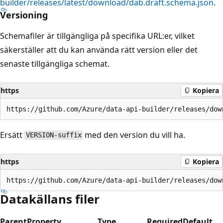
builder/releases/latest/download/dab.draft.schema.json
.
Versioning
Schemafiler är tillgängliga på specifika URL:er, vilket
säkerställer att du kan använda rätt version eller det
senaste tillgängliga schemat.
https
Kopiera
Ersätt
med den version du vill ha.
VERSION-suffix
https
Kopiera
Datakällans filer
Parent
Property
Type
Required
Default