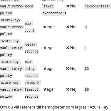
(
|
❌ Nej
vault.retry-
mode
fixed
"exponential"
)
policy
exponential
azure-key-
max-
integer
❌ Nej
vault.retry-
3
count
policy
azure-key-
delay-
integer
❌ Nej
vault.retry-
1
seconds
policy
azure-key-
max-
integer
❌ Nej
vault.retry-
delay-
60
policy
seconds
azure-key-
network-
integer
❌ Nej
vault.retry-
timeout-
60
policy
seconds
Om du vill referera till hemligheter som lagras i Azure Key