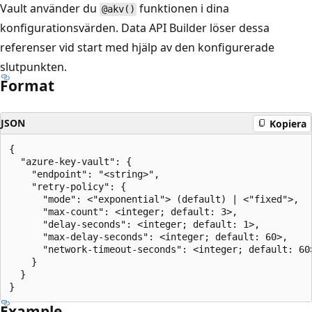
Vault använder du
funktionen i dina
@akv()
konfigurationsvärden. Data API Builder löser dessa
referenser vid start med hjälp av den konfigurerade
slutpunkten.
Format
JSON
Kopiera
{

  "azure-key-vault": {

    "endpoint": "<string>",

    "retry-policy": {

      "mode": <"exponential"> (default) | <"fixed">,

      "max-count": <integer; default: 3>,

      "delay-seconds": <integer; default: 1>,

      "max-delay-seconds": <integer; default: 60>,

      "network-timeout-seconds": <integer; default: 60>
    }

  }

Example