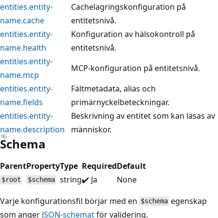
entities.entity-
Cachelagringskonfiguration på
name.cache
entitetsnivå.
entities.entity-
Konfiguration av hälsokontroll på
name.health
entitetsnivå.
entities.entity-
MCP-konfiguration på entitetsnivå.
name.mcp
entities.entity-
Fältmetadata, alias och
name.fields
primärnyckelbeteckningar.
entities.entity-
Beskrivning av entitet som kan läsas av
name.description
människor.
Schema
Parent
Property
Type
Required
Default
string
✔️ Ja
None
$root
$schema
Varje konfigurationsfil börjar med en
egenskap
$schema
som anger
JSON-schemat
för validering.