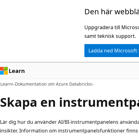
Hoppa
Den här webblä
till
huvudinnehåll
Uppgradera till Micros
samt teknisk support.
Ladda ned Microsoft
Learn
Learn
Dokumentation om Azure Databricks
Skapa en instrumentp
Lär dig hur du använder AI/BI-instrumentpanelens användar
insikter. Information om instrumentpanelsfunktioner finns