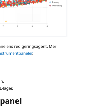
nelens redigeringsagent. Mer
instrumentpaneler
.
n.
-lager.
tpanel