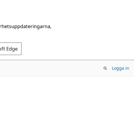
erhetsuppdateringarna,
oft Edge
Logga in