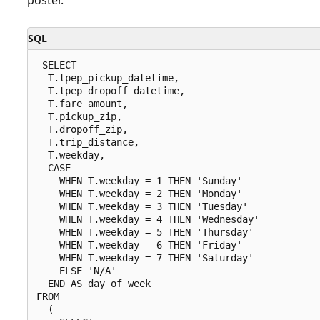
poster.
SQL
 SELECT

  T.tpep_pickup_datetime,

  T.tpep_dropoff_datetime,

  T.fare_amount,

  T.pickup_zip,

  T.dropoff_zip,

  T.trip_distance,

  T.weekday,

  CASE

    WHEN T.weekday = 1 THEN 'Sunday'

    WHEN T.weekday = 2 THEN 'Monday'

    WHEN T.weekday = 3 THEN 'Tuesday'

    WHEN T.weekday = 4 THEN 'Wednesday'

    WHEN T.weekday = 5 THEN 'Thursday'

    WHEN T.weekday = 6 THEN 'Friday'

    WHEN T.weekday = 7 THEN 'Saturday'

    ELSE 'N/A'

  END AS day_of_week

FROM

  (
