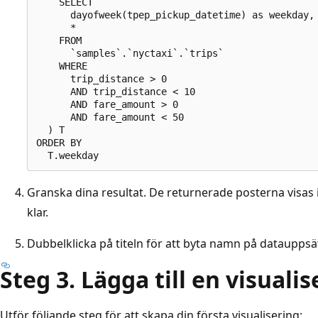
    SELECT

      dayofweek(tpep_pickup_datetime) as weekday,

      *

    FROM

      `samples`.`nyctaxi`.`trips`

    WHERE

      trip_distance > 0

      AND trip_distance < 10

      AND fare_amount > 0

      AND fare_amount < 50

  ) T

ORDER BY

Granska dina resultat. De returnerade posterna visas 
klar.
Dubbelklicka på titeln för att byta namn på dataupps
Steg 3. Lägga till en visuali
Utför följande steg för att skapa din första visualisering: