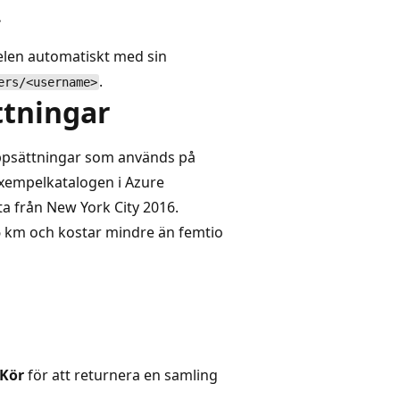
.
len automatiskt med sin
.
ers/<username>
ttningar
auppsättningar som används på
exempelkatalogen
i Azure
ata från New York City 2016.
16 km och kostar mindre än femtio
Kör
för att returnera en samling