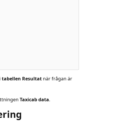
i
tabellen Resultat
när frågan är
ättningen
Taxicab data
.
sering