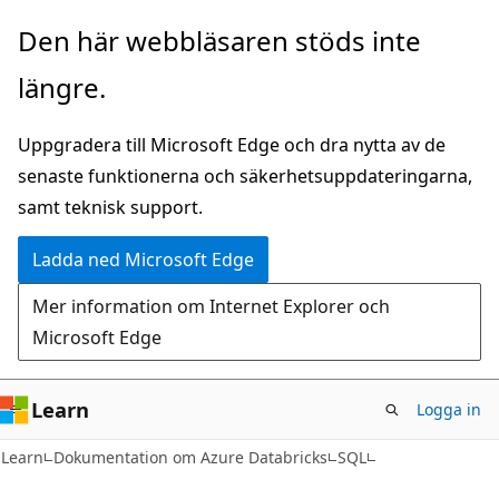
Hoppa
Den här webbläsaren stöds inte
till
längre.
huvudinnehåll
Uppgradera till Microsoft Edge och dra nytta av de
senaste funktionerna och säkerhetsuppdateringarna,
samt teknisk support.
Ladda ned Microsoft Edge
Mer information om Internet Explorer och
Microsoft Edge
Learn
Logga in
Learn
Dokumentation om Azure Databricks
SQL