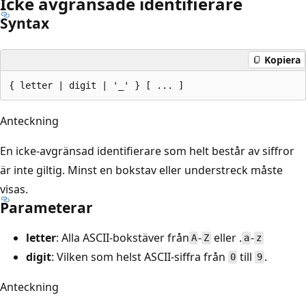
Icke avgränsade identifierare
Syntax
Kopiera
Anteckning
En icke-avgränsad identifierare som helt består av siffror
är inte giltig. Minst en bokstav eller understreck måste
visas.
Parameterar
letter
: Alla ASCII-bokstäver från
-
eller .
-
A
Z
a
z
digit
: Vilken som helst ASCII-siffra från
till
.
0
9
Anteckning