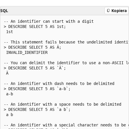
SQL
Kopiera
-- An identifier can start with a digit

> DESCRIBE SELECT 5 AS 1st;

 1st

-- This statement fails because the undelimited identif
> DESCRIBE SELECT 5 AS Ä;

 INVALID_IDENTIFIER

-- You can delimit the identifier to use a non-ASCII le
> DESCRIBE SELECT 5 AS `Ä`;

 Ä

-- An identifier with dash needs to be delimited

> DESCRIBE SELECT 5 AS `a-b`;

 a-b

-- An identifier with a space needs to be delimited

> DESCRIBE SELECT 5 AS `a b`;

 a b

-- An identifier with a special character needs to be d