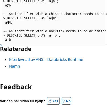
> DESCRIBE SELECT 5 AS `a@b`;

 a@b

-- An identifier with a Chinese character needs to be d
> DESCRIBE SELECT 5 AS `a中b`;

 a中b

-- An identifier with a backtick needs to be delimited 
> DESCRIBE SELECT 5 AS `a``b`;

Relaterade
Efterlevnad av ANSI i Databricks Runtime
Namn
Läsläge
inaktiverat
Feedback
Var den här sidan till hjälp?
Yes
No