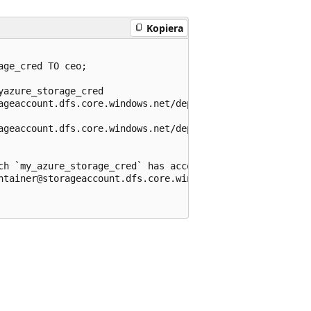
Kopiera
ge_cred TO ceo;

azure_storage_cred

ageaccount.dfs.core.windows.net/depts/finance/forecast/so
ageaccount.dfs.core.windows.net/depts/hr/employees` WITH 
ch `my_azure_storage_cred` has access

ntainer@storageaccount.dfs.core.windows.net/depts/finance