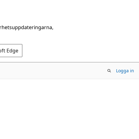
erhetsuppdateringarna,
oft Edge
Logga in