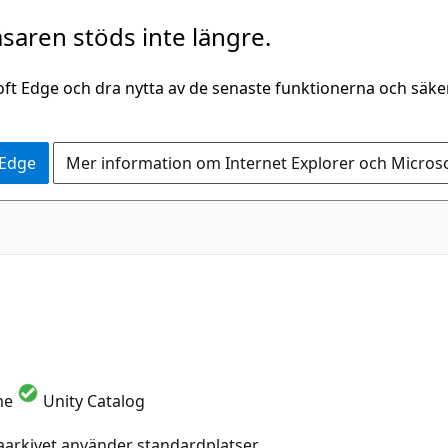
saren stöds inte längre.
oft Edge och dra nytta av de senaste funktionerna och säk
 Edge
Mer information om Internet Explorer och Micros
me
Unity Catalog
aarkivet använder standardplatser