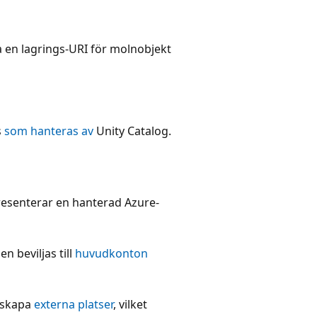
a en lagrings-URI för molnobjekt
s
som hanteras av
Unity Catalog.
resenterar en hanterad Azure-
n beviljas till
huvudkonton
t skapa
externa platser
, vilket