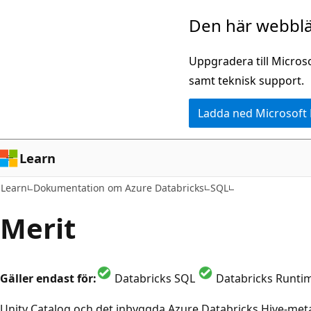
Hoppa
Den här webblä
till
huvudinnehåll
Uppgradera till Micros
samt teknisk support.
Ladda ned Microsoft
Learn
Learn
Dokumentation om Azure Databricks
SQL
Merit
Gäller endast för:
Databricks SQL
Databricks Runti
Unity Catalog och det inbyggda Azure Databricks Hive-met