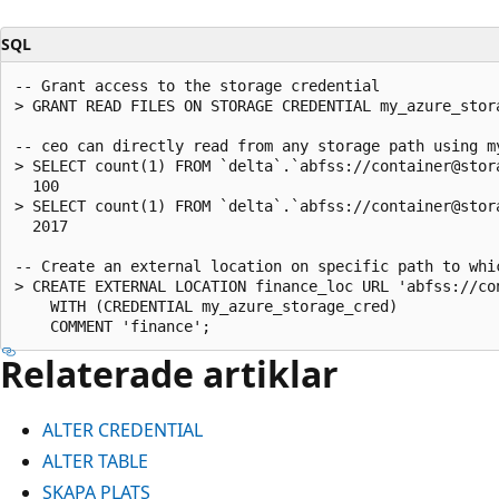
SQL
-- Grant access to the storage credential

> GRANT READ FILES ON STORAGE CREDENTIAL my_azure_stora
-- ceo can directly read from any storage path using my
> SELECT count(1) FROM `delta`.`abfss://container@stor
  100

> SELECT count(1) FROM `delta`.`abfss://container@stor
  2017

-- Create an external location on specific path to whi
> CREATE EXTERNAL LOCATION finance_loc URL 'abfss://co
    WITH (CREDENTIAL my_azure_storage_cred)

Relaterade artiklar
ALTER CREDENTIAL
ALTER TABLE
SKAPA PLATS