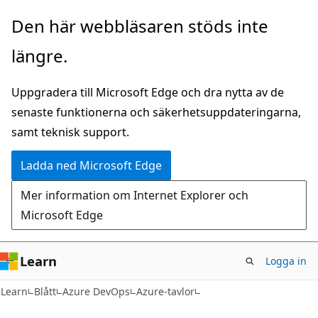
Hoppa
Den här webbläsaren stöds inte
till
längre.
huvudinnehåll
Uppgradera till Microsoft Edge och dra nytta av de
senaste funktionerna och säkerhetsuppdateringarna,
samt teknisk support.
Ladda ned Microsoft Edge
Mer information om Internet Explorer och
Microsoft Edge
Learn
Logga in
Learn
Blått
Azure DevOps
Azure-tavlor