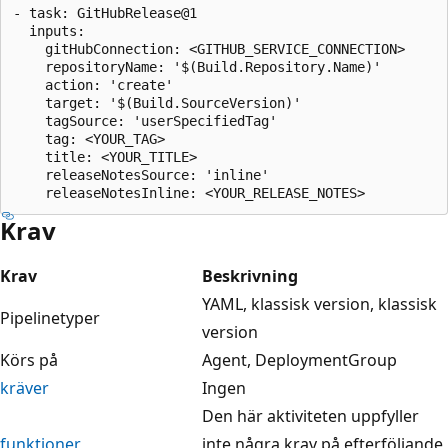
- task: GitHubRelease@1

  inputs:

    gitHubConnection: <GITHUB_SERVICE_CONNECTION>

    repositoryName: '$(Build.Repository.Name)'

    action: 'create'

    target: '$(Build.SourceVersion)'

    tagSource: 'userSpecifiedTag'

    tag: <YOUR_TAG>

    title: <YOUR_TITLE>

    releaseNotesSource: 'inline'

Krav
Krav
Beskrivning
YAML, klassisk version, klassisk
Pipelinetyper
version
Körs på
Agent, DeploymentGroup
kräver
Ingen
Den här aktiviteten uppfyller
funktioner
inte några krav på efterföljande