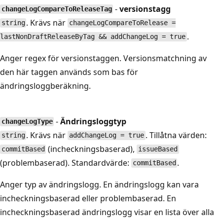
-
versionstagg
changeLogCompareToReleaseTag
. Krävs när
string
changeLogCompareToRelease =
.
lastNonDraftReleaseByTag && addChangeLog = true
Anger regex för versionstaggen. Versionsmatchning av
den här taggen används som bas för
ändringsloggberäkning.
-
Ändringsloggtyp
changeLogType
. Krävs när
. Tillåtna värden:
string
addChangeLog = true
(incheckningsbaserad),
commitBased
issueBased
(problembaserad). Standardvärde:
.
commitBased
Anger typ av ändringslogg. En ändringslogg kan vara
incheckningsbaserad eller problembaserad. En
incheckningsbaserad ändringslogg visar en lista över alla