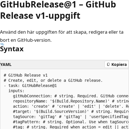
GitHubRelease@1 – GitHub
Release v1-uppgift
Använd den här uppgiften för att skapa, redigera eller ta
bort en GitHub-version.
Syntax
YAML
Kopiera
# GitHub Release v1

# Create, edit, or delete a GitHub release.

- task: GitHubRelease@1

  inputs:

    gitHubConnection: # string. Required. GitHub connec
    repositoryName: '$(Build.Repository.Name)' # strin
    action: 'create' # 'create' | 'edit' | 'delete'. Re
    #target: '$(Build.SourceVersion)' # string. Requir
    tagSource: 'gitTag' # 'gitTag' | 'userSpecifiedTag
    #tagPattern: # string. Optional. Use when tagSource
    #tag: # string. Required when action = edit || act