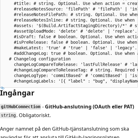
    #title: # string. Optional. Use when action = crea
    #releaseNotesSource: 'filePath' # 'filePath' | 'in
    #releaseNotesFilePath: # string. Optional. Use whe
    #releaseNotesInline: # string. Optional. Use when 
    #assets: '$(Build.ArtifactStagingDirectory)/*' # s
    #assetUploadMode: 'delete' # 'delete' | 'replace'.
    #isDraft: false # boolean. Optional. Use when acti
    #isPreRelease: false # boolean. Optional. Use when
    #makeLatest: 'true' # 'true' | 'false' | 'legacy'.
    #addChangeLog: true # boolean. Optional. Use when 
  # Changelog configuration

    changeLogCompareToRelease: 'lastFullRelease' # 'la
    #changeLogCompareToReleaseTag: # string. Required 
    changeLogType: 'commitBased' # 'commitBased' | 'is
Ingångar
-
GitHub-anslutning (OAuth eller PAT)
gitHubConnection
. Obligatoriskt.
string
Anger namnet på den GitHub-tjänstanslutning som ska
användas för att ansluta till GitHub-lagringsplatsen.