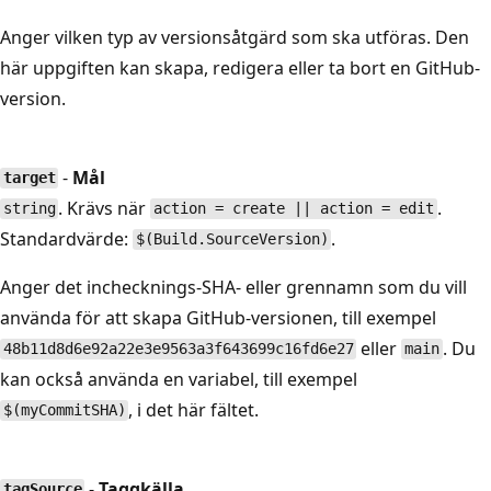
Anger vilken typ av versionsåtgärd som ska utföras. Den
här uppgiften kan skapa, redigera eller ta bort en GitHub-
version.
-
Mål
target
. Krävs när
.
string
action = create || action = edit
Standardvärde:
.
$(Build.SourceVersion)
Anger det inchecknings-SHA- eller grennamn som du vill
använda för att skapa GitHub-versionen, till exempel
eller
. Du
48b11d8d6e92a22e3e9563a3f643699c16fd6e27
main
kan också använda en variabel, till exempel
, i det här fältet.
$(myCommitSHA)
-
Taggkälla
tagSource