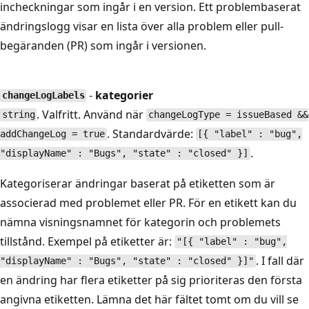
incheckningar som ingår i en version. Ett problembaserat
ändringslogg visar en lista över alla problem eller pull-
begäranden (PR) som ingår i versionen.
-
kategorier
changeLogLabels
. Valfritt. Använd när
string
changeLogType = issueBased &&
. Standardvärde:
addChangeLog = true
[{ "label" : "bug",
.
"displayName" : "Bugs", "state" : "closed" }]
Kategoriserar ändringar baserat på etiketten som är
associerad med problemet eller PR. För en etikett kan du
nämna visningsnamnet för kategorin och problemets
tillstånd. Exempel på etiketter är:
"[{ "label" : "bug",
. I fall där
"displayName" : "Bugs", "state" : "closed" }]"
en ändring har flera etiketter på sig prioriteras den första
angivna etiketten. Lämna det här fältet tomt om du vill se