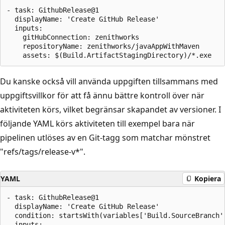
- task: GithubRelease@1 

  displayName: 'Create GitHub Release'      

  inputs:

    gitHubConnection: zenithworks

    repositoryName: zenithworks/javaAppWithMaven       
Du kanske också vill använda uppgiften tillsammans med
uppgiftsvillkor för att få ännu bättre kontroll över när
aktiviteten körs, vilket begränsar skapandet av versioner. I
följande YAML körs aktiviteten till exempel bara när
pipelinen utlöses av en Git-tagg som matchar mönstret
"refs/tags/release-v*".
YAML
Kopiera
- task: GithubRelease@1 

  displayName: 'Create GitHub Release'   

  condition: startsWith(variables['Build.SourceBranch']
  inputs:
