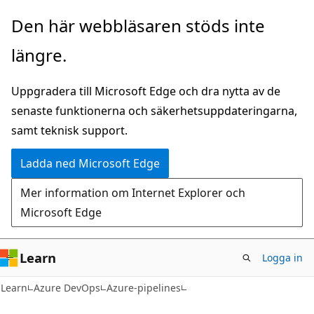
Hoppa
Den här webbläsaren stöds inte
till
längre.
huvudinnehåll
Uppgradera till Microsoft Edge och dra nytta av de
senaste funktionerna och säkerhetsuppdateringarna,
samt teknisk support.
Ladda ned Microsoft Edge
Mer information om Internet Explorer och
Microsoft Edge
Learn
Logga in
Learn
Azure DevOps
Azure-pipelines