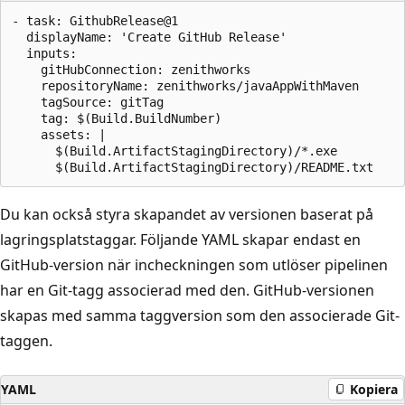
- task: GithubRelease@1 

  displayName: 'Create GitHub Release'      

  inputs:

    gitHubConnection: zenithworks

    repositoryName: zenithworks/javaAppWithMaven

    tagSource: gitTag

    tag: $(Build.BuildNumber)      

    assets: |

      $(Build.ArtifactStagingDirectory)/*.exe

Du kan också styra skapandet av versionen baserat på
lagringsplatstaggar. Följande YAML skapar endast en
GitHub-version när incheckningen som utlöser pipelinen
har en Git-tagg associerad med den. GitHub-versionen
skapas med samma taggversion som den associerade Git-
taggen.
YAML
Kopiera