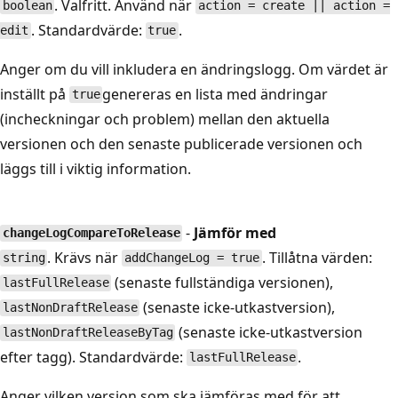
. Valfritt. Använd när
boolean
action = create || action =
. Standardvärde:
.
edit
true
Anger om du vill inkludera en ändringslogg. Om värdet är
inställt på
genereras en lista med ändringar
true
(incheckningar och problem) mellan den aktuella
versionen och den senaste publicerade versionen och
läggs till i viktig information.
-
Jämför med
changeLogCompareToRelease
. Krävs när
. Tillåtna värden:
string
addChangeLog = true
(senaste fullständiga versionen),
lastFullRelease
(senaste icke-utkastversion),
lastNonDraftRelease
(senaste icke-utkastversion
lastNonDraftReleaseByTag
efter tagg). Standardvärde:
.
lastFullRelease
Anger vilken version som ska jämföras med för att