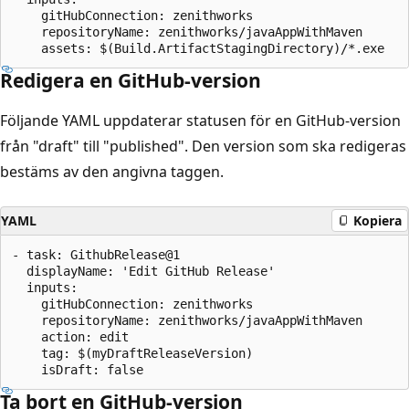
    gitHubConnection: zenithworks

    repositoryName: zenithworks/javaAppWithMaven       
Redigera en GitHub-version
Följande YAML uppdaterar statusen för en GitHub-version
från "draft" till "published". Den version som ska redigeras
bestäms av den angivna taggen.
YAML
Kopiera
- task: GithubRelease@1

  displayName: 'Edit GitHub Release'

  inputs:

    gitHubConnection: zenithworks

    repositoryName: zenithworks/javaAppWithMaven

    action: edit

    tag: $(myDraftReleaseVersion)

Ta bort en GitHub-version